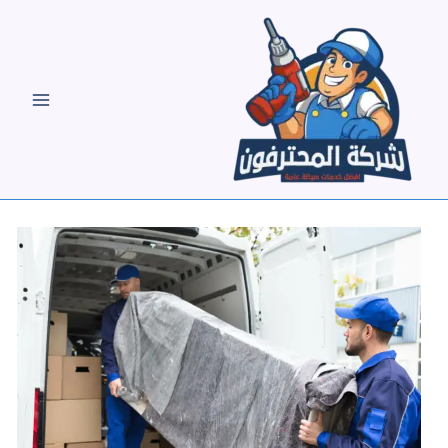
خطي
لى
لمحتوى