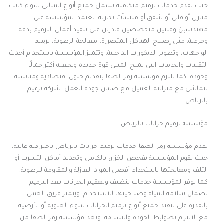
حيث تقدم خدمات ترميم متكاملة تشمل جميع أنواع المباني سواء كانت
منازل أو فلل أو شقق أو منشآت تجارية. تعتمد المؤسسة على
مهندسين وفنيين متخصصين قادرين على تنفيذ أعمال الترميم بدقة
وحرفية، مثل إصلاح الهياكل المتضررة، معالجة الرطوبة، ترميم
الواجهات، وتطوير الديكورات الداخلية. وتتميز المؤسسة باستخدام أحدث
التقنيات والخامات التي تمنح المبنى قوة جديدة وتجعله أكثر جمالًا
وجودة. كما تلتزم مؤسسة رمز الصفا بتقديم حلول اقتصادية ومناسبة
تتماشى مع ميزانية العميل مع ضمان جودة العمل. شركة ترميم
بالرياض
مؤسسة ترميم خزانات بالرياض
تقدم مؤسسة رمز الصفا خدمات ترميم خزانات بالرياض باحترافية عالية،
حيث تقوم المؤسسة بفحص الخزان بالكامل وتحديد أماكن التسرب أو
التلف ومعالجتها باستخدام أفضل المواد العازلة والمقاومة للرطوبة.
كما توفر المؤسسة خدمات تنظيف وتعقيم الخزانات بعد الترميم
لضمان سلامة المياه وصلاحيتها للاستخدام. ويتميز فريق العمل
بالقدرة على تنفيذ جميع أنواع ترميم الخزانات سواء العلوية أو الأرضية،
مع الالتزام بضوابط الجودة والسلامة. وتعد مؤسسة رمز الصفا من