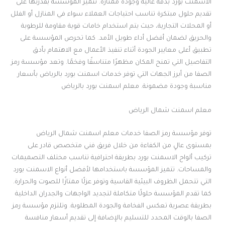
الاسمنت بورد بدقة عالية وجودة ممتازة. تتميز المؤسسة بقدرتها على
تقديم حلول مبتكرة تناسب احتياجات العملاء سواء في المنازل أو الفلل
أو المحلات التجارية، حيث يتم استخدام خامات قوية مقاومة للرطوبة
والحريق لضمان أفضل أداء طويل الأمد. كما تحرص المؤسسة على
تطبيق أعلى معايير الجودة أثناء تنفيذ الأعمال مع الاهتمام بأدق
التفاصيل التي تمنح المكان مظهرًا متناسقًا وفخمًا. وتعد مؤسسة رمز
الصفا من أبرز الجهات التي توفر خدمات اسمنت بورد بالرياض بأسعار
مناسبة وجودة مضمونة. معلم اسمنت بورد بالرياض
معلم اسمنت شمال الرياض
توفر مؤسسة رمز الصفا خدمات معلم اسمنت شمال الرياض
بمستوى عالٍ من الكفاءة من خلال فريق فني متخصص قادر على
تركيب ألواح الاسمنت بورد بطريقة احترافية تناسب مختلف التصميمات
والمساحات. تتميز المؤسسة باستخدامها لأفضل أنواع الاسمنت بورد
التي تتحمل الظروف البيئية القاسية وتوفر عزلًا ممتازًا للصوت والحرارة.
كما تقدم المؤسسة حلولًا متكاملة لتجديد الواجهات والجدران الداخلية
بطريقة عصرية تعكس الفخامة والجودة المطلوبة. وتلتزم مؤسسة رمز
الصفا بالوقت المحدد للتسليم بالإضافة إلى تقديم أسعار منافسة