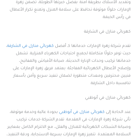
وتمديد الأسلاك بطريقة آمنة. بفضل خبرتها الطويلة، تضمن زهرة
الإمارات حلولًا موثوقة تحافظ على سلامة المنزل وتمنع تكرار الأعطال
في رأس الخيمة.
كهربائي منازل في الشارقة
تقدم شركة زهرة الإمارات خدماتها كـ أفضل
كهربائي منازل في الشارقة
،
حيث توفر حلولًا متكاملة لجميع احتياجات الكهرباء المنزلية. تشمل
خدماتها تركيب وحدات الإنارة الحديثة، صيانة الأفياش والمفاتيح،
وإصلاح الأعطال الكهربائية المفاجئة. يعتمد فريق زهرة الإمارات على
فنيين محترفين ومعدات متطورة لضمان تنفيذ سريع وآمن بأسعار
تنافسية داخل الشارقة.
كهربائي منازل في أبوظبي
عند الحاجة إلى
كهربائي منازل في أبوظبي
بجودة عالية وخدمة موثوقة،
تأتي شركة زهرة الإمارات في المقدمة. تقدم الشركة خدمات تركيب
وصيانة الشبكات الكهربائية للمنازل والفلل، مع الالتزام الكامل بمعايير
السلامة المعتمدة. تتميز زهرة الإمارات بسرعة الاستجابة، ودقة التنفيذ،