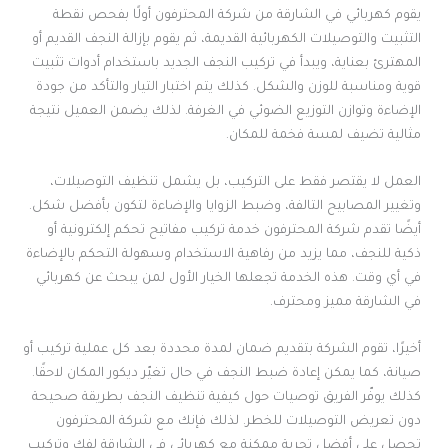
يقوم كهربائي في الشارقة من شركة المحترفون أولًا بفحص نقطة
التثبيت والتوصيلات الكهربائية القديمة، ثم يقوم بإزالة النجف القديم أو
المهترئ بعناية، ويبدأ في تركيب النجف الجديد باستخدام أدوات تثبيت
قوية ومناسبة للوزن والشكل. كذلك يتم اختبار التيار والتأكد من جودة
الإضاءة وتوازن التوزيع الضوئي في الغرفة. لذلك يضمن العميل نتيجة
مثالية تضيف لمسة فخمة للمكان.
العمل لا يقتصر فقط على التركيب، بل يشمل تنظيف التوصيلات،
وتغيير المصابيح التالفة، وضبط الزوايا والإضاءة لتكون بأفضل شكل.
أيضًا تقدم شركة المحترفون خدمة تركيب مفاتيح تحكم إلكترونية أو
ذكية للنجف، مما يزيد من رفاهية الاستخدام وسهولة التحكم بالإضاءة
في أي وقت. هذه الخدمة تجعلها الخيار الأول لمن يبحث عن كهربائي
في الشارقة مميز ومحترف.
أخيرًا، تقوم الشركة بتقديم ضمان لمدة محددة بعد كل عملية تركيب أو
صيانة، كما يمكن إعادة ضبط النجف في حال تغيّر ديكور المكان لاحقًا.
كذلك يوفّر الفريق توصيات حول كيفية تنظيف النجف بطريقة صحيحة
دون تعريض التوصيلات للخطر. لذلك فإنك مع شركة المحترفون
تحصل على أفضل تجربة ممكنة مع كهربائي في الشارقة لفك وتركيب