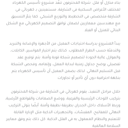
بناء منازل أو فلل. شركة المحترفون تنفّذ مشروع تأسيس الكهرباء
لمختلف الأغراض السكنية في الشارقة، مستعينين بـ كهربائي في
الشارقة متخصص في التخطيط والتوزيع الشبكي. كما يتمّ التنسيق
مع مهندسين معماريين لضمان توافق التصميم الكهربائي مع الشكل
البنائي للمنزل أو الفيلا.
يبدأ المشروع بدراسة احتياجات العميل من الأجهزة والإضاءة والتبريد
والتدفئة حسب الطراز المطلوب. كذلك يتم اختيار المواسير، الكابلات،
والعوازل عالية الجودة لتصميم شبكة قوية وآمنة. يتم توقيع عقد
تفصيلي يوضح جداول زمنية لبداية العمل، وإتمامه، وفحص الشبكة
قبل التسليم النهائي. لذلك يضمن العميل أن تأسيس الكهرباء يتم
بنكهة احترافية دون أي تأخير أو تجاوزات.
خلال مراحل التنفيذ، يقوم كهربائي في الشارقة من شركة المحترفون
بتركيب اللوحات الرئيسية والفرعية، ووضع الصمامات والقواطع الأرضية،
وربط الأسلاك داخل الجدران بطريقة نظيفة وآمنة. أيضًا يتولى التركيب
النهائي للمفاتيح، المقبسّات، والتجهيـزات الذكية مثل الإنارة القابلة
للتعتيم والنظام المعمول به في الفلل الذكية. كل ذلك يتم وفق معايير
السلامة العالمية.