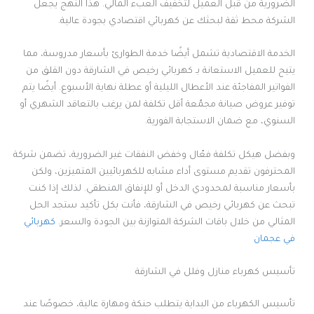
الضرورية من قبل العميل لتخفيف العبء المالي. هذا النهج يجعل
الشركة محط ثقة لبحثك عن كهربائي اقتصادي بجودة عالية.
الخدمة الاقتصادية تشمل أيضًا خدمة الطوارئ بأسعار مدروسة، مما
يتيح للعميل الاستعانة بـ كهربائي رخيص في الشارقة دون القلق من
الفواتير المفاجئة عند الأعطال الليلية أو عطلة نهاية الأسبوع. أيضًا يتم
توفير عروض صيانة مجمّعة أقل تكلفة لمن يرغب بالتعاقد الشهري أو
السنوي، مع ضمان الاستجابة الفورية.
وبفضل هيكل تكلفة فعّال وخفض النفقات غير الضرورية، تضمن شركة
المحترفون تقديم مستوى أداء مشابه للكهربائيين المتميزين، ولكن
بأسعار مناسبة لمحدودي الدخل أو للإنفاق المنطقي. لذلك إذا كنت
تبحث عن كهربائي رخيص في الشارقة، فأنت بكل تأكيد ستجد الحل
المثالي من خلال باقات الشركة المتوازنة بين الجودة والسعر.
كهربائي
في عجمان
تأسيس كهرباء منازل وفلل في الشارقة
تأسيس الكهرباء من البداية يتطلب حنكة ومهارة عالية، خصوصًا عند