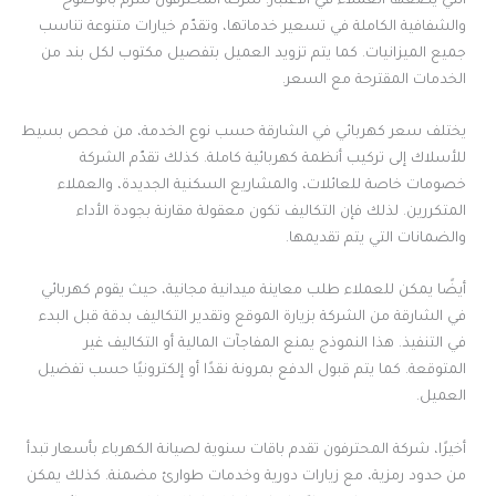
التي يضعها العملاء في الاعتبار. شركة المحترفون تلتزم بالوضوح
والشفافية الكاملة في تسعير خدماتها، وتقدّم خيارات متنوعة تناسب
جميع الميزانيات. كما يتم تزويد العميل بتفصيل مكتوب لكل بند من
الخدمات المقترحة مع السعر.
يختلف سعر كهربائي في الشارقة حسب نوع الخدمة، من فحص بسيط
للأسلاك إلى تركيب أنظمة كهربائية كاملة. كذلك تقدّم الشركة
خصومات خاصة للعائلات، والمشاريع السكنية الجديدة، والعملاء
المتكررين. لذلك فإن التكاليف تكون معقولة مقارنة بجودة الأداء
والضمانات التي يتم تقديمها.
أيضًا يمكن للعملاء طلب معاينة ميدانية مجانية، حيث يقوم كهربائي
في الشارقة من الشركة بزيارة الموقع وتقدير التكاليف بدقة قبل البدء
في التنفيذ. هذا النموذج يمنع المفاجآت المالية أو التكاليف غير
المتوقعة. كما يتم قبول الدفع بمرونة نقدًا أو إلكترونيًا حسب تفضيل
العميل.
أخيرًا، شركة المحترفون تقدم باقات سنوية لصيانة الكهرباء بأسعار تبدأ
من حدود رمزية، مع زيارات دورية وخدمات طوارئ مضمنة. كذلك يمكن