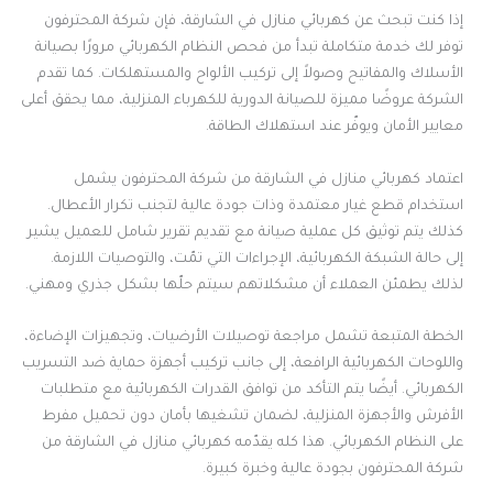
إذا كنت تبحث عن كهربائي منازل في الشارقة، فإن شركة المحترفون
توفر لك خدمة متكاملة تبدأ من فحص النظام الكهربائي مرورًا بصيانة
الأسلاك والمفاتيح وصولاً إلى تركيب الألواح والمستهلكات. كما تقدم
الشركة عروضًا مميزة للصيانة الدورية للكهرباء المنزلية، مما يحقق أعلى
معايير الأمان ويوفّر عند استهلاك الطاقة.
اعتماد كهربائي منازل في الشارقة من شركة المحترفون يشمل
استخدام قطع غيار معتمدة وذات جودة عالية لتجنب تكرار الأعطال.
كذلك يتم توثيق كل عملية صيانة مع تقديم تقرير شامل للعميل يشير
إلى حالة الشبكة الكهربائية، الإجراءات التي تمّت، والتوصيات اللازمة.
لذلك يطمئن العملاء أن مشكلاتهم سيتم حلّها بشكل جذري ومهني.
الخطة المتبعة تشمل مراجعة توصيلات الأرضيات، وتجهيزات الإضاءة،
واللوحات الكهربائية الرافعة، إلى جانب تركيب أجهزة حماية ضد التسريب
الكهربائي. أيضًا يتم التأكد من توافق القدرات الكهربائية مع متطلبات
الأفرش والأجهزة المنزلية، لضمان تشغيها بأمان دون تحميل مفرط
على النظام الكهربائي. هذا كله يقدّمه كهربائي منازل في الشارقة من
شركة المحترفون بجودة عالية وخبرة كبيرة.