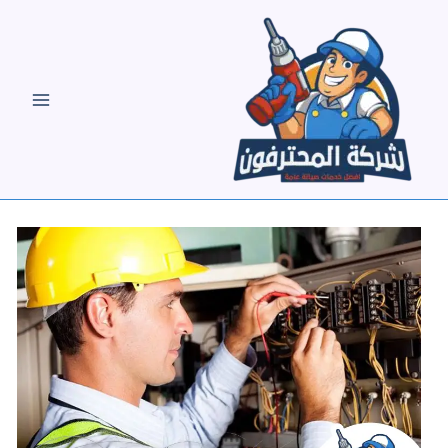
خطي
لى
لمحتوى