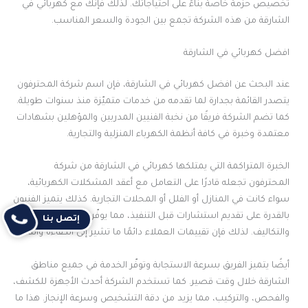
تخصيص حزمة خاصة بناءً على احتياجاتك. لذلك فإنك مع كهربائي في
الشارقة من هذه الشركة تجمع بين الجودة والسعر المناسب.
افضل كهربائي في الشارقة
عند البحث عن افضل كهربائي في الشارقة، فإن اسم شركة المحترفون
يتصدر القائمة بجدارة لما تقدمه من خدمات متميّزة منذ سنوات طويلة.
كما تضم الشركة فريقًا من نخبة الفنيين المدربين والمؤهلين بشهادات
معتمدة وخبرة في كافة أنظمة الكهرباء المنزلية والتجارية.
الخبرة المتراكمة التي يمتلكها كهربائي في الشارقة من شركة
المحترفون تجعله قادرًا على التعامل مع أعقد المشكلات الكهربائية،
سواء كانت في المنازل أو الفلل أو المحلات التجارية. كذلك يتميز الفنيون
بالقدرة على تقديم استشارات قبل التنفيذ، مما يوفّر على العميل الوقت
إتصل بنا
والتكاليف. لذلك فإن تقييمات العملاء دائمًا ما تشير إلى الكفاءة والدقة.
أيضًا يتميز الفريق بسرعة الاستجابة وتوفّر الخدمة في جميع مناطق
الشارقة خلال وقت قصير. كما تستخدم الشركة أحدث الأجهزة للكشف،
والفحص، والتركيب، مما يزيد من دقة التشخيص وسرعة الإنجاز. هذا ما