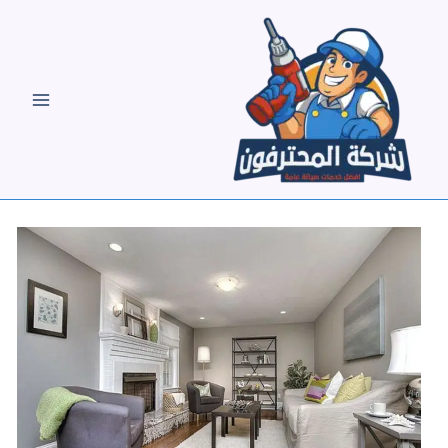
خطي
لى
لمحتوى