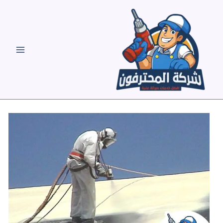
خطي
لى
لمحتوى