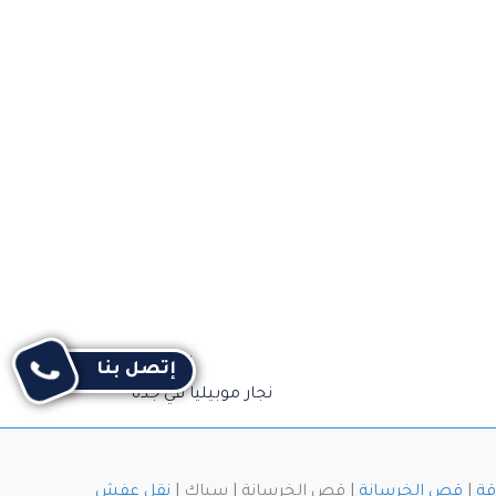
التالي
إتصل بنا
نجار موبيليا في جدة
قة
|
قص الخرسانة
| قص الخرسانة | سباك |
نقل عفش