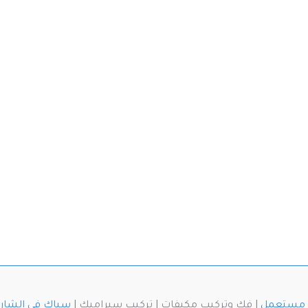
ث مستعمل
| فك وتركيب مكيفات | تركيب سيراميك |
سباك في الشار