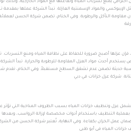
كل احترافي يمنع تسربات المياه وتفاعلها مع المواد الخارجية، ولذل
ل الإيبوكسي والمواد الإسمنتية العازلة. تبدأ الشركة عملها بمقدمة
 مقاومة التآكل والرطوبة. وفي الختام، تضمن شركة الحسن لعملائها 
رقة
آت، فإن عزلها أصبح ضرورة للحفاظ على نظافة المياه ومنع التسربا
يستخدم أحدث مواد العزل المقاومة للرطوبة والحرارة. تبدأ الشركة
دسية حديثة تضمن عدم تشقق السطح مستقبلاً. وفي الختام، تقدم شرك
متانة. شركة عزل خزانات في دبي
 تشمل عزل وتنظيف خزانات المياه بسبب الظروف المناخية التي تؤثر 
 بعملية التنظيف باستخدام أدوات مخصصة لإزالة الرواسب، وبعدها يت
ان عمل الخزان بكفاءة. وفي النهاية، تُعتبر شركة الحسن من الشركا
 خزانات المياه في أبو ظبي