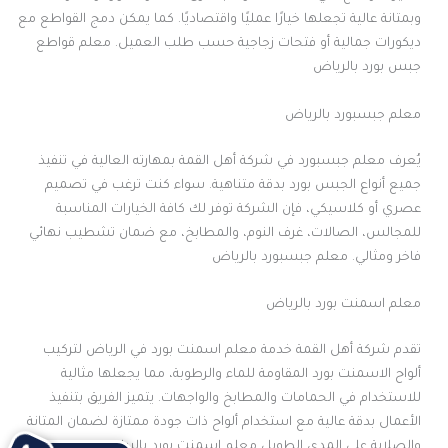
وبمتانة عالية تجعلها خيارًا عمليًا واقتصاديًا. كما يمكن دمج القواطع مع
ديكورات جمالية أو فتحات زجاجية حسب طلب العميل. معلم قواطع
جبس بورد بالرياض
معلم جبسبورد بالرياض
يُعرف معلم جبسبورد في شركة أهل القمة بمهارته العالية في تنفيذ
جميع أنواع الجبس بورد بدقة متناهية. سواء كنت ترغب في تصميم
عصري أو كلاسيكي، فإن الشركة توفر لك كافة الخيارات المناسبة
للمجالس، الصالات، غرف النوم، والمطابخ، مع ضمان تشطيب نهائي
فاخر ومثالي. معلم جبسبورد بالرياض
معلم اسمنت بورد بالرياض
تقدم شركة أهل القمة خدمة معلم اسمنت بورد في الرياض لتركيب
ألواح الاسمنت بورد المقاومة للماء والرطوبة، مما يجعلها مثالية
للاستخدام في الحمامات والمطابخ والواجهات. يتميز الفريق بتنفيذ
الأعمال بدقة عالية مع استخدام ألواح ذات جودة ممتازة لضمان المتانة
والصلابة على المدى الطويل معلم اسمنت بورد بالرياض