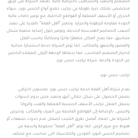
التصميم والتنفيذ والتشطيب باحترافية عالية. تعتمد الشركة على فريق
متخصص يمتلك خبرة طويلة في تركيب جميع أنواع الجبس بورد، سواء
الجدران أو الأسقف المعلقة أو القواطع الداخلية، مع توفير خامات عالية
الجودة مقاومة للرطوبة والحرارة. وتتميز “أهل القمة” بالقدرة على تنفيذ
أصعب التصاميم الهندسية الحديثة، وتوفير حلول إضاءة مخفية بشكل
متناسق، مما يمنح المكان مظهرًا فاخرًا ومتكاملًا يناسب الفلل
والقصور والشقق والمكاتب. كما توفر الشركة خدمة استشارة مجانية
لاختيار التصميم المناسب، مما يجعلها الوجهة الأولى للعملاء الباحثين
عن الجودة والدقة. شركة تركيب جبس بورد
تركيب جبس بورد
تقدم شركة أهل القمة خدمة تركيب جبس بورد بمستوى احترافي
يضمن الحصول على شكل جمالي أنيق وتنفيذ متين يدوم لسنوات.
يشمل العمل تركيب الأسقف الجبسية المعلقة والقبب والزوايا
والنيش، بالإضافة إلى القواطع الفاصلة بين الغرف والمكاتب. وتحرص
الشركة على اعتماد أفضل طرق التثبيت لضمان عدم حدوث تشققات أو
هبوط مع مرور الزمن. كما توفر “أهل القمة” مجموعة واسعة من
تصاميم الجبس البورد المودرن والكلاسيك التي تتناسب مع مختلف