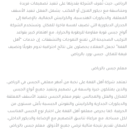
الرياض، حيث تُعرف الشركة بقدرتها على تنفيذ تصميمات فريدة
ومتناسقة مع ديكور المنزل أو المكتب. يشمل العمل تنفيذ الأسقف
المعلقة، والديكورات الهندسية، والكرانيش الجمالية، بالإضافة إلى
الجدران الديكورية التي تضيف لمسة فاخرة للمكان. وتستخدم الشركة
ألواح جبس قوية مقاومة للرطوبة والحرارة، مع اهتمام كبير بقواعد
التركيب الصحيحة التي تمنع التموجات والتشققات. إن خدمات “أهل
القمة” تجعل العملاء يحصلون على نتائج احترافية تدوم طويلًا وتضيف
قيمة للمكان. جبس بورد بالرياض
معلم جبس بالرياض
تعتمد شركة أهل القمة على نخبة من أمهر معلمي الجبس في الرياض،
والذين يمتلكون خبرة واسعة في تصميم وتنفيذ جميع أنواع الجبس
للمنازل والفلل والمجالس. يقوم معلم الجبس بتنفيذ الأسقف المعلقة
والديكورات الجدارية والكرانيش والنقوش الجبسية بأعلى مستوى من
الحرفية. كما يحرص معلمو أهل القمة على اختيار نوع الجبس المناسب
لكل مساحة، مع مراعاة تناسق التصميم مع الإضاءة والديكور الداخلي،
لضمان تقديم نتيجة مثالية ترضي جميع الأذواق. معلم جبس بالرياض