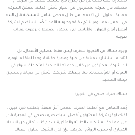
لذلك، إذا كنت تبحث عن حل جذري لأي مشكلة صحية في منزلك أو
مكتبك، فإن شركة المحترفون هي الخيار الأمثل. كذلك، تضمن الشركة
فعالية الحلول التي تقدمها من خلال فحص شامل للمشكلة قبل البدء
في العمل، مما يوفر نتائج دقيقة وطويلة الأمد. أيضًا، تستخدم الشركة
أفضل أنواع العوازل والأنابيب التي تتحمل الضغط والرطوبة لفترات
طويلة.
وجود سباك في الفجيرة محترف ليس فقط لتصليح الأعطال، بل
لتقديم استشارات مبنية على خبرة ومهارة حقيقية. وهذا تمامًا ما توفره
لك شركة المحترفون من خلال خدماتها الصحية المتكاملة، سواء في
البيوت أو المؤسسات، مما يجعلها شريكك الأمثل في صيانة وتحسين
بيئتك الصحية.
سباك صرف صحي في الفجيرة
يُعد التعامل مع أنظمة الصرف الصحي أمرًا معقدًا يتطلب خبرة كبيرة،
لذلك توفر شركة المحترفون أفضل سباك صرف صحي في الفجيرة قادر
على معالجة المشكلات الطارئة والمتكررة. سواء كنت تعاني من انسداد
المجاري أو تسرب الروائح الكريهة، فإن لدى الشركة الحلول الفعالة