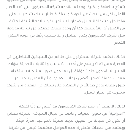
في عالم الصيانة المنزلية، لا يمكن إغفال أهمية وجود سباك في الفجيرة
يتمتع بالكفاءة والخبرة، وهذا ما تقدمه شركة المحترفون التي تعد الخيار
الأمثل لكل من يبحث عن الجودة والدقة. فاختيار سباك شاطر لا يعني
فقط حل مشكلة آنية، بل ضمان الاستمرارية وسلامة الشبكة المائية
في المنزل أو المؤسسة. كما أن وجود سباك معتمد من شركة موثوقة
مثل شركة المحترفون يمنح العميل راحة نفسية وثقة في جودة العمل
المنجز.
كذلك، تعتمد شركة المحترفون على طاقم من السباكين الشاطرين في
الفجيرة ممن تم تدريبهم على أحدث الأساليب والتقنيات الحديثة. هؤلاء
الفنيين لا يقدمون حلولاً مؤقتة بل يعالجون جذور المشكلة باستخدام
معدات دقيقة تضمن أقصى درجات الكفاءة. ولأن العميل يبحث عن
حلول فعالة تدوم طويلاً، فإن الاعتماد على سباك في الفجيرة من شركة
محترفة هو الخيار الأمثل.
لذلك، لا عجب أن اسم شركة المحترفون قد أصبح مرادفًا لكلمة
“احترافية” في سوق الصيانة وخاصة في مجال السباكة. الشركة تضمن
أن يكون كل سباك في الفجيرة لديها ملتزمًا بالمواعيد، مدربًا جيدًا،
ويعتمد على معدات متطورة. هذه العوامل مجتمعة تجعل من شركة