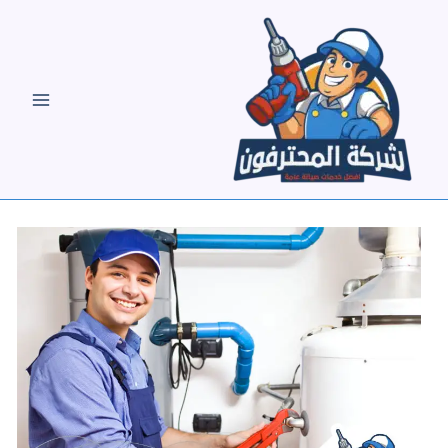
خطي
لى
لمحتوى