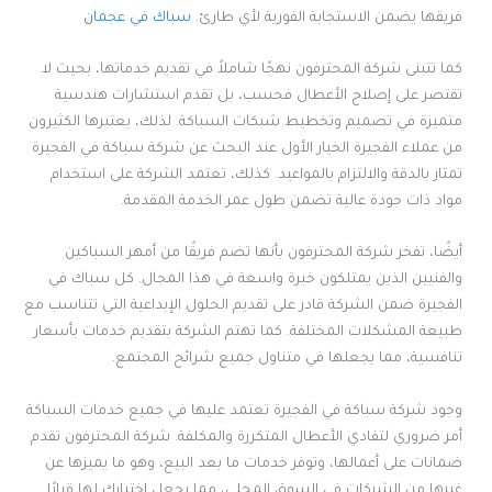
فريقها يضمن الاستجابة الفورية لأي طارئ.
سباك في عجمان
كما تتبنى شركة المحترفون نهجًا شاملاً في تقديم خدماتها، بحيث لا
تقتصر على إصلاح الأعطال فحسب، بل تقدم استشارات هندسية
متميزة في تصميم وتخطيط شبكات السباكة. لذلك، يعتبرها الكثيرون
من عملاء الفجيرة الخيار الأول عند البحث عن شركة سباكة في الفجيرة
تمتاز بالدقة والالتزام بالمواعيد. كذلك، تعتمد الشركة على استخدام
مواد ذات جودة عالية تضمن طول عمر الخدمة المقدمة.
أيضًا، تفخر شركة المحترفون بأنها تضم فريقًا من أمهر السباكين
والفنيين الذين يمتلكون خبرة واسعة في هذا المجال. كل سباك في
الفجيرة ضمن الشركة قادر على تقديم الحلول الإبداعية التي تتناسب مع
طبيعة المشكلات المختلفة. كما تهتم الشركة بتقديم خدمات بأسعار
تنافسية، مما يجعلها في متناول جميع شرائح المجتمع.
وجود شركة سباكة في الفجيرة تعتمد عليها في جميع خدمات السباكة
أمر ضروري لتفادي الأعطال المتكررة والمكلفة. شركة المحترفون تقدم
ضمانات على أعمالها، وتوفر خدمات ما بعد البيع، وهو ما يميزها عن
غيرها من الشركات في السوق المحلي، مما يجعل اختيارك لها قرارًا