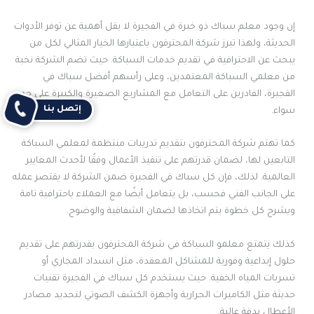
إن وجود معلم سباك ذو خبرة في الفجيرة لا يقل أهمية عن توفر الأدوات
الحديثة، ولهذا تبرز شركة المحترفون باعتبارها الخيار المثالي لكل من
يبحث عن الاحترافية في تقديم خدمات السباكة. حيث تضم الشركة نخبة
من معلمي السباكة المعتمدين، وعلى رأسهم أفضل سباك في
الفجيرة، القادرين على التعامل مع المشاريع الصغيرة والكبيرة على حد
إتصل بنا
سواء.
كما تهتم شركة المحترفون بتقديم تدريبات منتظمة لمعلمي السباكة
التابعين لها، لضمان قدرتهم على تنفيذ الأعمال وفقًا لأحدث المعايير
العالمية. لذلك، فإن كل سباك في الفجيرة ضمن الشركة لا يقتصر عمله
على الجانب الفني فحسب، بل يتعامل أيضًا مع العملاء باحترافية تامة
ويشرح كل خطوة يتم اتخاذها لضمان الشفافية والوضوح.
كذلك يتمتع معلمو السباكة في شركة المحترفون بقدرتهم على تقديم
حلول إبداعية وفورية للمشاكل المعقدة، مثل انسداد المجاري أو
تسربات المياه الخفية. حيث يستخدم كل سباك في الفجيرة تقنيات
حديثة مثل الكاميرات الحرارية وأجهزة الكشف الصوتي لتحديد مصادر
الأعطال بدقة عالية.