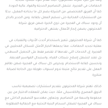
وهنا تبرز خبرة شركة المحترفون، حيث تقدم حلولًا مبتكرة لتجديد
الحمامات في الفجيرة، تشمل التصاميم الحديثة والمواد عالية الجودة.
كما أن الفريق المتخصص من الشركة يضم كل ما يحتاجه العميل، بدءًا
من الاستشارات المجانية حتى تسليم العمل بكفاءة. ومن الجدير بالذكر
أن وجود سباك في الفجيرة من ذوي الخبرة ضمن فريق شركة
المحترفون يضمن إنجاز الأعمال بمنتهى الاحترافية.
كما أن شركة المحترفون تتميز باستخدام أحدث الأدوات والتقنيات في
عملية تجديد الحمامات، مما يجعلها الخيار الأمثل للسكان المحليين في
الفجيرة. إن الخدمات التي تقدمها لا تقتصر فقط على التجميل السطحي
بل تمتد لتشمل إصلاح شبكات المياه، واستبدال المواسير القديمة،
وتحسين كفاءة الاستخدام. ويحرص كل سباك في الفجيرة ضمن طاقم
العمل على تقديم نتائج متينة تدوم لسنوات طويلة دون الحاجة لصيانة
متكررة.
كذلك تهتم شركة المحترفون بتقديم استشارات تصميمية تناسب
الذوق العصري والكلاسيكي معًا، حيث يمكن للعملاء الاختيار من بين
مجموعة واسعة من التصاميم. ويتعاون مهندسو التصميم الداخلي مع
سباك في الفجيرة لضمان انسجام البنية التحتية مع الجمالية المطلوبة.