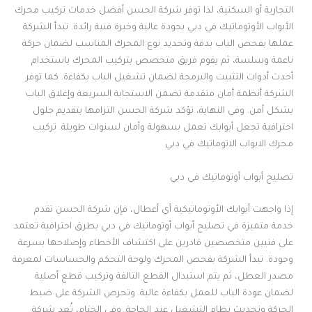
التجارية أو السكنية، لذا توفر شركة الحسن أفضل خدمات تركيب محرك
الأبواب الأوتوماتيك في دبي بجودة عالية وخبرة فنية رائدة. تبدأ الشركة
عملها بفحص الباب بدقة وتحديد نوع المحرك المناسب لضمان حركة
ناعمة وسلسة، ثم يقوم فريق متخصص بتركيب المحرك باستخدام
أحدث أدوات التثبيت والبرمجة لضمان تشغيل الباب بكفاءة. كما توفر
الشركة أنظمة أمان متقدمة تضمن الاستجابة السريعة وإغلاق الباب
بشكل آمن. وفي النهاية، تؤكد شركة الحسن التزامها بتقديم حلول
احترافية تجعل أبوابك تعمل بسهولة وأمان لسنوات طويلة. تركيب
محرك الابواب الاتوماتيك في دبي
تصليح أبواب أوتوماتيك في دبي
إذا واجهت أبوابك الأوتوماتيكية أي أعطال، فإن شركة الحسن تقدم
خدمة متميزة في تصليح أبواب أوتوماتيك في دبي بطرق احترافية تعتمد
على فنيين متخصصين قادرين على اكتشاف الأخطاء وإصلاحها بسرعة
وجودة. تبدأ الشركة بفحص المحرك ولوحة التحكم والحساسات لمعرفة
مصدر العطل، ثم يتم استبدال القطع التالفة وتركيب قطع أصلية
لضمان عودة الباب للعمل بكفاءة عالية. وتحرص الشركة على ضبط
الحركة وتحديث نظام التشغيل عند الحاجة. وفي الختام، تُعد شركة