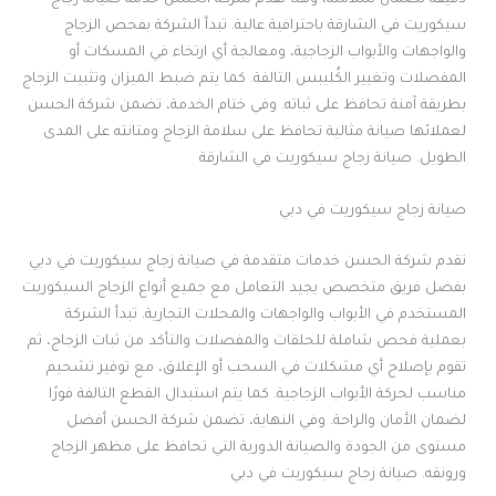
دقيقة لضمان سلامته، وهنا تقدم شركة الحسن خدمة صيانة زجاج
سيكوريت في الشارقة باحترافية عالية. تبدأ الشركة بفحص الزجاج
والواجهات والأبواب الزجاجية، ومعالجة أي ارتخاء في المسكات أو
المفصلات وتغيير الكُليبس التالفة. كما يتم ضبط الميزان وتثبيت الزجاج
بطريقة آمنة تحافظ على ثباته. وفي ختام الخدمة، تضمن شركة الحسن
لعملائها صيانة مثالية تحافظ على سلامة الزجاج ومتانته على المدى
الطويل. صيانة زجاج سيكوريت في الشارقة
صيانة زجاج سيكوريت في دبي
تقدم شركة الحسن خدمات متقدمة في صيانة زجاج سيكوريت في دبي
بفضل فريق متخصص يجيد التعامل مع جميع أنواع الزجاج السيكوريت
المستخدم في الأبواب والواجهات والمحلات التجارية. تبدأ الشركة
بعملية فحص شاملة للحلقات والمفصلات والتأكد من ثبات الزجاج، ثم
تقوم بإصلاح أي مشكلات في السحب أو الإغلاق، مع توفير تشحيم
مناسب لحركة الأبواب الزجاجية. كما يتم استبدال القطع التالفة فورًا
لضمان الأمان والراحة. وفي النهاية، تضمن شركة الحسن أفضل
مستوى من الجودة والصيانة الدورية التي تحافظ على مظهر الزجاج
ورونقه. صيانة زجاج سيكوريت في دبي