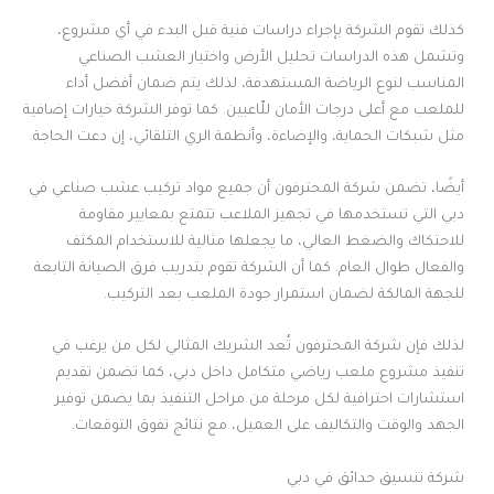
كذلك تقوم الشركة بإجراء دراسات فنية قبل البدء في أي مشروع،
وتشمل هذه الدراسات تحليل الأرض واختيار العشب الصناعي
المناسب لنوع الرياضة المستهدفة، لذلك يتم ضمان أفضل أداء
للملعب مع أعلى درجات الأمان للّاعبين. كما توفر الشركة خيارات إضافية
مثل شبكات الحماية، والإضاءة، وأنظمة الري التلقائي، إن دعت الحاجة.
أيضًا، تضمن شركة المحترفون أن جميع مواد تركيب عشب صناعي في
دبي التي تستخدمها في تجهيز الملاعب تتمتع بمعايير مقاومة
للاحتكاك والضغط العالي، ما يجعلها مثالية للاستخدام المكثف
والفعال طوال العام. كما أن الشركة تقوم بتدريب فرق الصيانة التابعة
للجهة المالكة لضمان استمرار جودة الملعب بعد التركيب.
لذلك فإن شركة المحترفون تُعد الشريك المثالي لكل من يرغب في
تنفيذ مشروع ملعب رياضي متكامل داخل دبي، كما تضمن تقديم
استشارات احترافية لكل مرحلة من مراحل التنفيذ بما يضمن توفير
الجهد والوقت والتكاليف على العميل، مع نتائج تفوق التوقعات.
شركة تنسيق حدائق في دبي