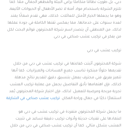
دبي، بل طورت نظامًا متكاملًا يراعي البيئة والمظهر الجمالي معًا. كما
تلتزم الشركة باستخدام مواد آمنة لا تضر الأطفال أو الحيوانات الأليفة،
وهو ما يجعلها الخيار الأمثل للعائلات. كذلك، فهي تقدم ضمانًا يمتد
لعدة سنوات على خدماتها، مما يعكس ثقتها الكاملة في جودة عملها.
لذلك، من المنطقي أن يتصدر اسم شركة المحترفون قوائم البحث لكل
من يفكر في تركيب عشب صناعي في دبي.
تركيب عشب في دبي
شركة المحترفون أثبتت كفاءتها في تركيب عشب في دبي من خلال
تقديمها حلولًا مبتكرة تناسب جميع المساحات والميزانيات. كما أنها
تتميز بفريق فني محترف يعمل بتنسيق دقيق لتقديم نتائج مذهلة.
كذلك، فإن اهتمامها بأدق التفاصيل يجعل من عملية تركيب العشب
تجربة مريحة ومرضية للعميل. لذلك، فإن اختيار شركة المحترفون يُعد
استثمارًا ذكيًا في جمال وراحة المكان.
تركيب عشب صناعي في الشارقة
ما يجعل شركة المحترفون متفردة في تركيب عشب في دبي هو
اعتمادها على تقنيات حديثة وأدوات تركيب دقيقة تساعد في تثبيت
العشب بشكل مثالي. كما أن تركيب عشب صناعي في دبي من خلال