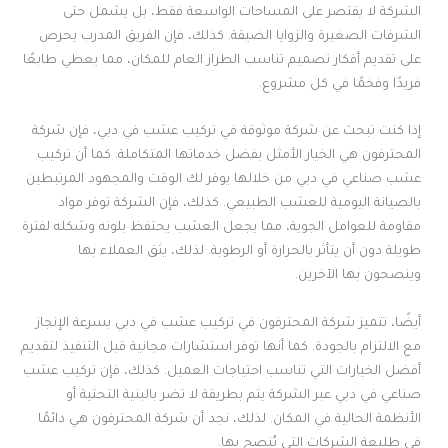
الشركة لا يقتصر على المساحات الواسعة فقط، بل يشمل حتى
الشرفات الصغيرة والزوايا الضيقة. كذلك، فإن الفريق المدرب يحرص
على تقديم أفكار تصميم تناسب الطراز العام للمكان، مما يعطي طابعًا
فريدًا وفخمًا في كل مشروع.
إذا كنت تبحث عن شركة موثوقة في تركيب عشب في دبي، فإن شركة
المحترفون هي الخيار الأمثل بفضل خدماتها المتكاملة. كما أن تركيب
عشب صناعي في دبي من خلالها يوفر لك الوقت والمجهود المرتبطين
بالصيانة اليومية للعشب الطبيعي. كذلك، فإن الشركة توفر مواد
مقاومة للعوامل الجوية، مما يجعل العشب يحتفظ بلونه وشكله لفترة
طويلة دون أن يتأثر بالحرارة أو الرطوبة. لذلك، يثق العملاء بها
وينصحون بها الآخرين.
أيضًا، تتميز شركة المحترفون في تركيب عشب في دبي بسرعة الإنجاز
مع الالتزام بالجودة. كما أنها توفر استشارات مجانية قبل التنفيذ لتقديم
أفضل الخيارات التي تناسب احتياجات العميل. كذلك، فإن تركيب عشب
صناعي في دبي عبر الشركة يتم بطريقة لا تضر بالبنية التحتية أو
الأنظمة الحالية في المكان. لذلك، نجد أن شركة المحترفون هي دائمًا
في طليعة الشركات التي يُنصح بها.