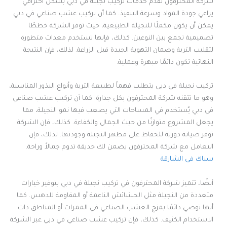
شركة المحترفون تقدم خدمات تركيب نجيلة في دبي بشكل احترافي
يراعي جودة المواد وسرعة التنفيذ. كما أن تركيب عشب صناعي في دبي
يمكن أن يكون مكملًا للنجيلة الطبيعية، حيث توفر الشركة خططًا
تصميمية تجمع بين النوعين. كذلك، فإنها تستخدم معدات متطورة
لتقليب التربة وضمان التهوية الجيدة قبل الزراعة. لذلك، فإن النتيجة
النهائية تكون دائمًا مبهرة وعملية.
تركيب نجيلة في دبي يتطلب فهماً لطبيعة التربة وأنواع البذور المناسبة،
وهو ما تتقنه شركة المحترفون بكل جدارة. كما أن تركيب عشب صناعي
في دبي يُستخدم في المساحات التي يصعب فيها نمو النجيلة، مما
يجعل المشروع متوازنًا من حيث الجمال والكفاءة. كذلك، فإن الشركة
توفر صيانة دورية للحفاظ على مظهر النجيلة وجودتها. لذلك، فإن
التعامل مع شركة المحترفون يضمن لك حديقة تدوم جمالاً وراحة.
سباك في الشارقة
أيضًا، تتميز شركة المحترفون في تركيب نجيلة في دبي بتوفير خيارات
متعددة من النجيلة مثل الحشائش الناعمة أو المقاومة للدهس. كما
أنها توصي دائمًا بمزج العشب الصناعي في الممرات أو المناطق ذات
الاستخدام الكثيف. كذلك، فإن تركيب عشب صناعي في دبي عبر الشركة