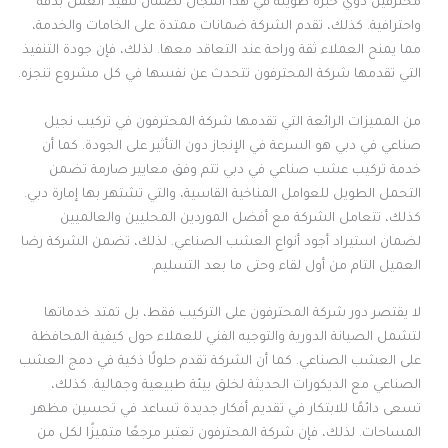
محترفين ذوي خبرة طويلة في هذا المجال لضمان تنفيذ العمل بدقة
واحترافية. كذلك، تقدم الشركة ضمانات ممتدة على الخامات والخدمة،
مما يمنح العملاء ثقة وراحة عند التعاقد معها. لذلك، فإن جودة التنفيذ
التي تقدمها شركة المحترفون تتحدث عن نفسها في كل مشروع تنجزه.
من المميزات الرائعة التي تقدمها شركة المحترفون في تركيب نجيل
صناعي في دبي هو السرعة في الإنجاز دون التأثير على الجودة. كما أن
خدمة تركيب عشب صناعي في دبي تتم وفق معايير صارمة تضمن
التحمل الطويل للعوامل المناخية القاسية، والتي تشتهر بها إمارة دبي.
كذلك، تتعامل الشركة مع أفضل الموردين المحليين والعالميين
لضمان استيراد أجود أنواع العشب الصناعي. لذلك، تضمن الشركة رضا
العميل التام من أول لقاء وحتى ما بعد التسليم.
لا يقتصر دور شركة المحترفون على التركيب فقط، بل تمتد خدماتها
لتشمل الصيانة الدورية والتوجيه الفني للعملاء حول كيفية المحافظة
على العشب الصناعي. كما أن الشركة تقدم حلولًا ذكية في دمج العشب
الصناعي مع الديكورات الحديثة لخلق بيئة طبيعية وجمالية. كذلك،
تسعى دائمًا للابتكار في تقديم أفكار جديدة تساعد في تحسين مظهر
المساحات. لذلك، فإن شركة المحترفون تعتبر مرجعًا متميزًا لكل من