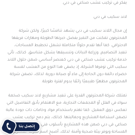
يفكر في تركيب عشب صناعي في دبي.
لاند سكيب في دبي
إن مجال اللاند سكيب في دبي يشهد تنافسًا كبيرًا، ولكن شركة
المحترفون تمكنت من التميز بفضل خبرتها الطويلة ومهارات فريقها
الاحترافي. كما أنها تقدم حلولًا متكاملة تشمل تخطيط المساحات،
تنفيذ التصاميم، وزراعة النباتات وتنسيقها بشكل متناسق. كذلك، تأتي
خدمة تركيب عشب صناعي في دبي كعنصر أساسي ضمن حلول اللاند
سكيب التي توفرها الشركة، إذ يضفي هذا النوع من العشب لمسة
خضراء دائمة دون الحاجة إلى ماء أو صيانة دورية. لذلك، تضمن شركة
المحترفون مظهرًا طبيعيًا رائعًا يدوم لفترة طويلة.
تمتلك شركة المحترفون القدرة على تنفيذ مشاريع لاند سكيب ضخمة
سواء في الفلل أو المجمعات التجارية، مع الاهتمام بأدق التفاصيل التي
تعكس ذوق العميل. كما تهتم باستخدام مواد وخامات ذات جودة عالية
تضمن استدامة المشاريع وجماليتها. كذلك، يتم دمج تركيب عشب
صناعي في دبي ضمن هذه المشاريع بأسلوب فني يزيد من جمالية
إتصل بنا
المساحة ويوفر بيئة صحية وآمنة. لذلك، أصبح اسم شركة المحترفون