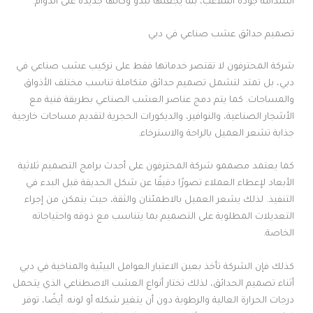
استدامة جودة الملاعب، بما يجعلها تبدو وكأنها جديدة على الدوام.
تصميم حدائق عشب صناعي في دبي
شركة المحترفون لا تقتصر خدماتها فقط على تركيب عشب صناعي في
دبي، بل تمتد لتشمل تصميم حدائق متكاملة تناسب مختلف الأذواق
والمساحات. كما يتم دمج عناصر العشب الصناعي بطريقة فنية مع
الأشجار الصناعية، والنوافير، والديكورات الحجرية لتقديم مساحات خارجية
جذابة تشعر العميل بالراحة والاسترخاء.
كما يعتمد مصممو شركة المحترفون على أحدث برامج التصميم ثلاثية
الأبعاد لإعطاء العملاء تصورًا دقيقًا عن شكل الحديقة قبل البدء في
التنفيذ. لذلك يشعر العميل بالاطمئنان والثقة، حيث يتمكن من إجراء
التعديلات المطلوبة على التصميم بما يتناسب مع ذوقه واحتياجاته
الخاصة.
كذلك فإن الشركة تأخذ بعين الاعتبار العوامل البيئية والمناخية في دبي
أثناء تصميم الحدائق، لذلك تختار أنواع العشب الاصطناعي الذي يتحمل
درجات الحرارة العالية والرطوبة دون أن يتغير شكله أو لونه. أيضًا، توفر