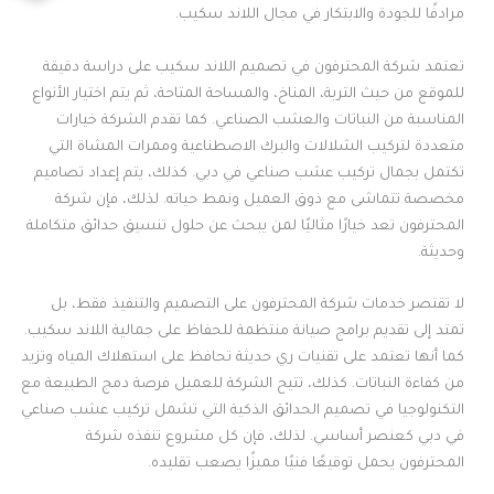
مرادفًا للجودة والابتكار في مجال اللاند سكيب.
تعتمد شركة المحترفون في تصميم اللاند سكيب على دراسة دقيقة
للموقع من حيث التربة، المناخ، والمساحة المتاحة، ثم يتم اختيار الأنواع
المناسبة من النباتات والعشب الصناعي. كما تقدم الشركة خيارات
متعددة لتركيب الشلالات والبرك الاصطناعية وممرات المشاة التي
تكتمل بجمال تركيب عشب صناعي في دبي. كذلك، يتم إعداد تصاميم
مخصصة تتماشى مع ذوق العميل ونمط حياته. لذلك، فإن شركة
المحترفون تعد خيارًا مثاليًا لمن يبحث عن حلول تنسيق حدائق متكاملة
وحديثة.
لا تقتصر خدمات شركة المحترفون على التصميم والتنفيذ فقط، بل
تمتد إلى تقديم برامج صيانة منتظمة للحفاظ على جمالية اللاند سكيب.
كما أنها تعتمد على تقنيات ري حديثة تحافظ على استهلاك المياه وتزيد
من كفاءة النباتات. كذلك، تتيح الشركة للعميل فرصة دمج الطبيعة مع
التكنولوجيا في تصميم الحدائق الذكية التي تشمل تركيب عشب صناعي
في دبي كعنصر أساسي. لذلك، فإن كل مشروع تنفذه شركة
المحترفون يحمل توقيعًا فنيًا مميزًا يصعب تقليده.