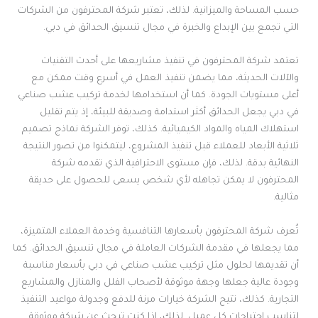
حسب المساحة والميزانية. لذلك، تعتبر شركة المحترفون من الشركات
التي تجمع بين الإبداع والخبرة في مجال تنسيق الحدائق في دبي.
تعتمد شركة المحترفون في تنفيذ مشاريعها على أحدث التقنيات
والآلات الحديثة، مما يضمن تنفيذ العمل في أسرع وقت ممكن مع
أعلى مستويات الجودة. كما أن استخدامها لخدمة تركيب عشب صناعي
في دبي يجعل الحدائق أكثر استدامة وصديقة للبيئة، إذ يتم تقليل
استهلاك المياه والمواد الكيميائية. كذلك، توفر الشركة نماذج تصميم
ثلاثية الأبعاد للعملاء قبل تنفيذ المشروع، ليتمكنوا من تصور النتيجة
النهائية بدقة. لذلك، فإن مستوى الاحترافية الذي تقدمه شركة
المحترفون لا يمكن تجاهله لأي شخص يسعى للحصول على حديقة
مثالية.
تُعرف شركة المحترفون بأسعارها التنافسية وخدمة العملاء المتميزة،
مما يجعلها في مقدمة الشركات العاملة في مجال تنسيق الحدائق. كما
أن تقديمها لحلول مثل تركيب عشب صناعي في دبي بأسعار مناسبة
وجودة عالية جعلها وجهة موثوقة لأصحاب الفلل والمنازل والمشاريع
التجارية. كذلك، تتيح الشركة خيارات مرنة للدفع وجدولة مواعيد التنفيذ
لتناسب احتياجات كل عميل. لذلك، إذا كنت تبحث عن شركة موثوقة