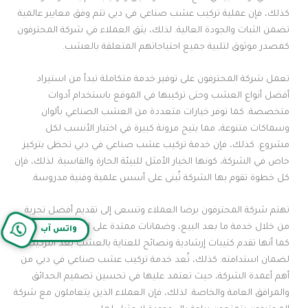
كذلك، فإن عملية تركيب عشب صناعي في دبي تتم وفق معايير عالمية
تضمن الثبات والجودة العالية. لذلك، يثق العملاء في شركة المحترفون
كمصدر موثوق لتلبية جميع احتياجاتهم المتعلقة بالعشب.
تعمل شركة المحترفون على توفير خدمة متكاملة تبدأ من استيراد
أفضل أنواع العشب وحتى تركيبها في الموقع باستخدام أدوات
متخصصة. كما توفر خيارات متعددة من العشب الصناعي بألوان
وسماكات متنوعة، مما يتيح مرونة كبيرة في اختيار الأنسب لكل
مشروع. كذلك، فإن خدمة تركيب عشب صناعي في دبي تحظى بتركيز
خاص في الشركة، كونها الخيار الأمثل للبيئة الحارة والقاسية. لذلك، فإن
كل خطوة تقوم بها الشركة تُبنى على أسس علمية وفنية مدروسة.
تهتم شركة المحترفون برضا العملاء وتسعى إلى تقديم أفضل تجربة
من خلال خدمة ما بعد البيع، وضمانات ممتدة على التوريد والتركيب.
واتس آب
كما أنها تقدم كتيبات إرشادية ونصائح للعناية بالعشب بعد التركيب
لضمان استدامته. كذلك، تُعد خدمة تركيب عشب صناعي في دبي من
أهم أعمدة الشركة، حيث تعتمد عليها في تحسين تصميم الحدائق
والمرافق العامة والخاصة. لذلك، فإن العملاء الذين يتعاملون مع شركة