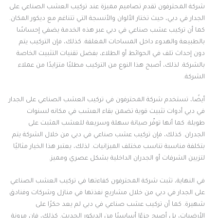
شركة المحترفون تقدم تصاميم مميزة عند تركيب العشب الصناعي على
الجدار في دبي، حيث تختار الألوان والأنسجة التي تتناغم مع ديكور المكان.
كما أن تركيب عشب صناعي في دبي عبر هذه الخدمة يضفي إحساسًا
بالطبيعة والهدوء داخل المساحات المغلقة. كذلك، فإن التركيب يتم
دون إحداث تلف في الحوائط أو الطلاء، بفضل تقنيات التثبيت الخاصة
بالشركة. لذلك، أصبح هذا النوع من التركيب مطلبًا متزايدًا من عملاء
الشركة.
أيضًا، تستخدم شركة المحترفون في تركيب العشب الصناعي على الجدار
في دبي أدوات تثبيت قوية تضمن بقاء العشب في مكانه لسنوات
طويلة. كما أنها توفّر صيانة سهلة وسريعة للعشب المثبت على
الجدران. كذلك، فإن تركيب عشب صناعي في دبي من خلال الشركة يتم
بتكلفة مناسبة تناسب مختلف الميزانيات. لذلك، يعتبر هذا الخيار مثاليًا
لتزيين الشرفات أو الجدران الداخلية بشكل عصري ومميز.
في النهاية، تثبت شركة المحترفون كفاءتها في تركيب العشب الصناعي
على الجدار في دبي من خلال مشاريع نفذتها في منازل وشركات وفنادق
شهيرة. كما أن تركيب عشب صناعي في دبي لم يعد حكرًا على
الأرضيات، بل أصبح جزءًا أساسيًا من الديكور الحديث. كذلك، فإن مرونة