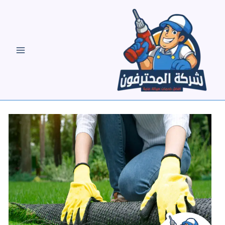
خطي
لى
لمحتوى