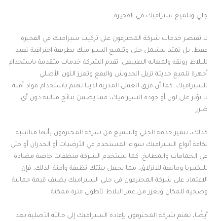
جلي وتلميع سيراميك في الفجيرة
لا تقتصر خدمات شركة المحترفون على تركيب سيراميك في الفجيرة
فقط، بل تمتد لتشمل جلي وتلميع السيراميك بطريقة احترافية تعيد
للبلاط رونقه ولمعانه الطبيعي. تقدم الشركة خدمات متقدمة باستخدام
أجهزة تلميع حديثة تزيل الخدوش والبقع وتعزز اللون الأصلي
للسيراميك. كما أن فرق العمل المدربة لدينا تهتم باستخدام مواد آمنة
لا تؤثر على لون أو جودة السيراميك، مما يضمن نتائج مثالية دون أي
ضرر.
كذلك، تتميز خدمة الجلي والتلميع من شركة المحترفون بأنها مناسبة
لكافة أنواع السيراميك سواء المستخدم في الأرضيات أو الجدران أو حتى
في الحمامات والمطابخ. كما تستخدم الشركة منظفات خاصة مضادة
للبكتيريا ومانعة للانزلاق، مما يجعل بيئتك نظيفة وآمنة. لذلك، فإن
الاعتماد على شركة المحترفون في جلي السيراميك يضيف قيمة جمالية
وصحية للمكان ويعزز من عمر البلاط لأطول فترة ممكنة.
أيضًا، تهتم شركة المحترفون بإعادة السيراميك إلى حالته الأصلية بعد