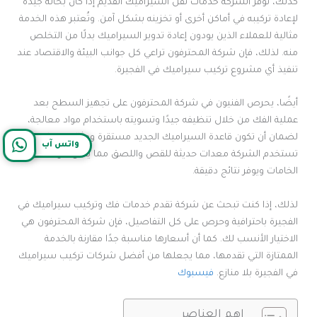
كذلك، توفر الشركة خدمات نقل السيراميك القديم إذا كان بحالة جيدة
لإعادة تركيبه في أماكن أخرى أو تخزينه بشكل آمن. وتُعتبر هذه الخدمة
مثالية للعملاء الذين يودون إعادة تدوير السيراميك بدلًا من التخلص
منه. لذلك، فإن شركة المحترفون تراعي كل جوانب البيئة والاقتصاد عند
تنفيذ أي مشروع تركيب سيراميك في الفجيرة.
أيضًا، يحرص الفنيون في شركة المحترفون على تجهيز السطح بعد
عملية الفك من خلال تنظيفه جيدًا وتسويته باستخدام مواد معالجة،
لضمان أن تكون قاعدة السيراميك الجديد مستقرة ومثالية. كما
واتس آب
تستخدم الشركة معدات حديثة للقص واللصق مما يقلل من الهدر في
الخامات ويوفر نتائج دقيقة.
لذلك، إذا كنت تبحث عن شركة تقدم خدمات فك وتركيب سيراميك في
الفجيرة باحترافية وحرص على كل التفاصيل، فإن شركة المحترفون هي
الاختيار الأنسب لك. كما أن أسعارها مناسبة جدًا مقارنة بالخدمة
الممتازة التي تقدمها، مما يجعلها من أفضل شركات تركيب سيراميك
في الفجيرة بلا منازع.
فيسبوك
اهم العناصر