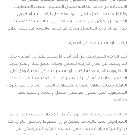
لذلك، فإن اختيار شركة المحترفون لتركيب الأرضيات يضمن لك
الاستفادة من خدمة متكاملة تشمل التصميم، التنفيذ، التشطيب،
والتنظيف بعد العمل. نحن لا نركز فقط على تركيب سيراميك في
الفجيرة، بل نحرص على تحويل المساحات إلى بيئات مريحة وعصرية
تلبي رغباتك بأدق التفاصيل. رضاك هو هدفنا، والجودة هي وعدنا الدائم.
تركيب باركيه سيراميك في الفجيرة
يُعد الباركيه السيراميكي من أكثر أنواع الأرضيات طلبًا في الفجيرة حاليًا،
لما يجمعه بين جمال الباركيه الخشبي ومتانة السيراميك. وتفخر شركة
المحترفون بتقديم خدمة تركيب باركيه سيراميك في الفجيرة وفق أعلى
المعايير العالمية. كما أن تركيب سيراميك في الفجيرة بشكل يشبه
الباركيه يتطلب مهارة خاصة لا يمتلكها إلا الفنيون المدربون لدى شركة
المحترفون، الذين يعتنون بتفاصيل الشكل والاتجاه والحجم بدقة
متناهية.
كذلك، تستخدم شركة المحترفون أحدث المعدات لتثبيت بلاط الباركيه
السيراميكي بدقة عالية، بما يضمن توازن الخطوط وتناسق الألوان. كما
توفر الشركة خيارات متعددة من تصاميم الباركيه السيراميكي التي