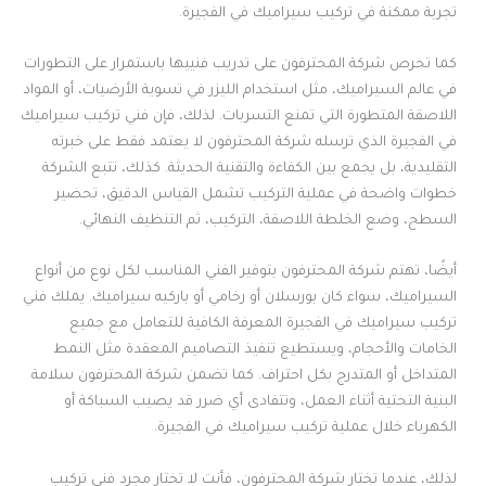
تجربة ممكنة في تركيب سيراميك في الفجيرة.
كما تحرص شركة المحترفون على تدريب فنييها باستمرار على التطورات
في عالم السيراميك، مثل استخدام الليزر في تسوية الأرضيات، أو المواد
اللاصقة المتطورة التي تمنع التسربات. لذلك، فإن فني تركيب سيراميك
في الفجيرة الذي ترسله شركة المحترفون لا يعتمد فقط على خبرته
التقليدية، بل يجمع بين الكفاءة والتقنية الحديثة. كذلك، تتبع الشركة
خطوات واضحة في عملية التركيب تشمل القياس الدقيق، تحضير
السطح، وضع الخلطة اللاصقة، التركيب، ثم التنظيف النهائي.
أيضًا، تهتم شركة المحترفون بتوفير الفني المناسب لكل نوع من أنواع
السيراميك، سواء كان بورسلان أو رخامي أو باركيه سيراميك. يملك فني
تركيب سيراميك في الفجيرة المعرفة الكافية للتعامل مع جميع
الخامات والأحجام، ويستطيع تنفيذ التصاميم المعقدة مثل النمط
المتداخل أو المتدرج بكل احتراف. كما تضمن شركة المحترفون سلامة
البنية التحتية أثناء العمل، وتتفادى أي ضرر قد يصيب السباكة أو
الكهرباء خلال عملية تركيب سيراميك في الفجيرة.
لذلك، عندما تختار شركة المحترفون، فأنت لا تختار مجرد فني تركيب