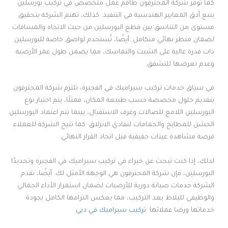
كما توفر شركة المحترفون طاقم عمل متخصص في تركيب بورسلين
يتبع أدق المعايير الهندسية في التنفيذ. كذلك، تهتم الشركة بتحقيق
مستوى من التناسق بين قطع البورسلين من حيث الاتجاه والمسافات
لضمان منظر نهائي متكامل. أيضًا، تُستخدم لواصق خاصة للبورسلين
ذات قدرة عالية على التثبيت والتماسك، مما يضمن طول عمر الأرضية
وعدم تعرضها للتشقق.
في سياق خدمات تركيب سيراميك في الفجيرة، تلتزم شركة المحترفون
بتقديم حلول مخصصة حسب طبيعة المكان، فمثلًا، يتم اختيار نوع
البورسلين اللامع للصالات وغرف الاستقبال، بينما يتم اعتماد البورسلين
الخشن للمطابخ والحمامات لتفادي الانزلاق. كما تتيح الشركة للعملاء
فرصة مشاهدة عينات حقيقية قبل اتخاذ القرار النهائي.
لذلك، إذا كنت تبحث عن خبراء في تركيب سيراميك في الفجيرة وتحديدًا
البورسلين، فإن شركة المحترفون هي الوجهة الأمثل لك. أيضًا، تقدم
الشركة خدمات صيانة دورية للأرضيات لضمان استمرار الأداء الجمالي
والوظيفي للبلاط بعد التركيب، مما يعكس التزامها الكامل بجودة
خدماتها ورضا عملائها.
تركيب سيراميك في دبي