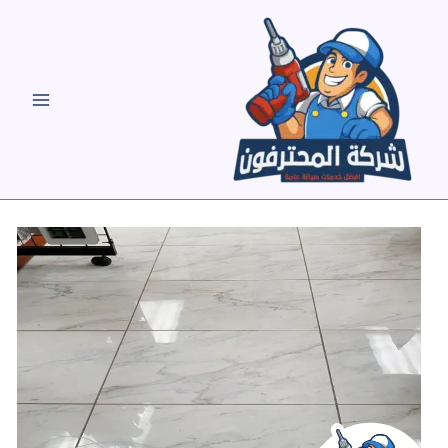
خطي
لى
لمحتوى