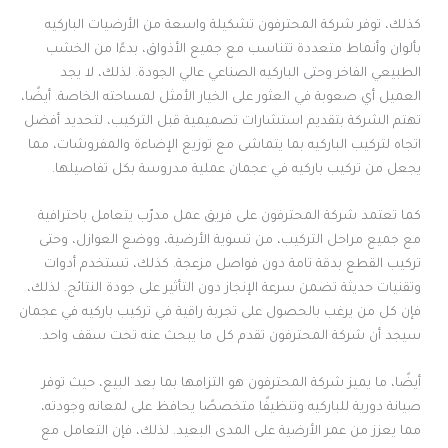
كذلك، توفر شركة المحترفون تشكيلة واسعة من الأرضيات الباركيه
بألوان وأنماط متعددة تتناسب مع جميع الأذواق، بدءًا من الخشب
الطبيعي الفاخر وحتى الباركيه الصناعي عالي الجودة. لذلك، لا يجد
العميل أي صعوبة في العثور على الخيار الأمثل لمساحته الخاصة. أيضًا،
تهتم الشركة بتقديم استشارات تصميمية قبل التركيب، لتحديد أفضل
اتجاه لتركيب الباركيه بما يتماشى مع توزيع الإضاءة والمفروشات، مما
يجعل من تركيب باركيه في عجمان عملية مدروسة بكل تفاصيلها.
كما تعتمد شركة المحترفون على فريق عمل مدرّب يتعامل باحترافية
مع جميع مراحل التركيب، من تسوية الأرضية، ووضع العوازل، وحتى
تركيب القطع بدقة تامة دون فواصل مزعجة. كذلك، تستخدم أدوات
وتقنيات حديثة تضمن سرعة الإنجاز دون التأثير على جودة النتائج. لذلك،
فإن كل من يرغب بالحصول على تجربة راقية في تركيب باركيه في عجمان
سيجد أن شركة المحترفون تقدم كل ما يبحث عنه تحت سقف واحد.
أيضًا، ما يميز شركة المحترفون هو التزامها بما بعد البيع، حيث توفر
صيانة دورية للباركيه وتنظيفًا متخصصًا يحافظ على لمعانه وجودته،
مما يعزز من عمر الأرضية على المدى البعيد. لذلك، فإن التعامل مع