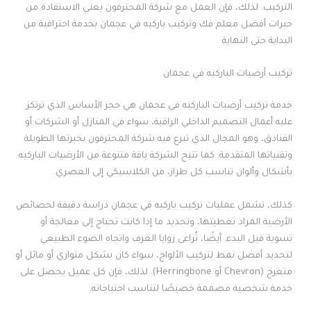
التركيب. لذلك، فإن العمل مع شركة المحترفون يعني الاستفادة من
خبرات أفضل معلم فك وتركيب باركيه في عجمان بخدمة احترافية من
البداية حتى النهاية.
تركيب أرضيات الباركيه في عجمان
خدمة تركيب أرضيات الباركيه في عجمان هي حجر الأساس الذي ترتكز
عليه أعمال التصميم الداخلي الراقية، سواء في المنازل أو الشركات أو
الفنادق، وهو المجال الذي تبرع فيه شركة المحترفون بخبرتها الطويلة
وتقنياتها المتقدمة. كما تتيح الشركة باقة متنوعة من الأرضيات الباركيه
بأشكال وألوان تناسب كل طراز، من الكلاسيكي إلى العصري.
كذلك، تشمل عمليات تركيب باركيه في عجمان دراسة دقيقة لخصائص
الأرضية المراد تغطيتها، وتحديد ما إذا كانت تحتاج إلى معالجة أو
تسوية قبل البدء. أيضًا، تُراعى زوايا الغرف واتجاه الضوء الطبيعي
لتحديد أفضل نمط لتركيب الألواح، سواء كان بشكل متوازي أو مائل أو
متعرج (Chevron أو Herringbone). لذلك، فإن كل عميل يحصل على
خدمة شخصية مصممة خصيصًا لتناسب احتياجاته.