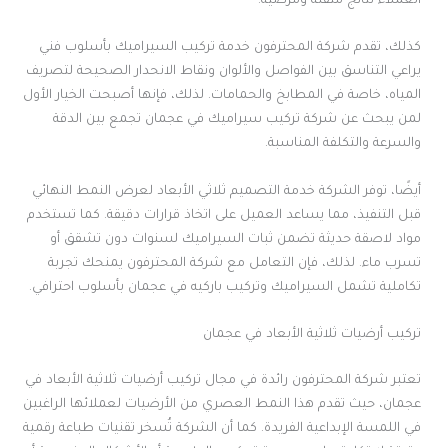
العملاء نتائج متقنة ومُرضية.
كذلك، تقدم شركة المحترفون خدمة تركيب السيراميك بأسلوب فني
يراعي التناسق بين الفواصل والألوان ونقاط الانحدار الصحيحة لتصريف
المياه، خاصة في المطابخ والحمامات. لذلك، فإنها أصبحت الخيار الأول
لمن يبحث عن شركة تركيب سيراميك في عجمان تجمع بين الدقة
والسرعة والتكلفة المناسبة.
أيضًا، توفر الشركة خدمة التصميم ثلاثي الأبعاد لعرض النمط النهائي
قبل التنفيذ، مما يساعد العميل على اتخاذ قرارات دقيقة. كما تستخدم
مواد لاصقة حديثة تضمن ثبات السيراميك لسنوات دون تشقق أو
تسرب ماء. لذلك، فإن التعامل مع شركة المحترفون يمنحك تجربة
تكاملية تشمل السيراميك وتركيب باركيه في عجمان بأسلوب احترافي.
تركيب أرضيات ثلاثية الأبعاد في عجمان
تعتبر شركة المحترفون رائدة في مجال تركيب أرضيات ثلاثية الأبعاد في
عجمان، حيث تقدم هذا النمط العصري من الأرضيات لعملائها الراغبين
في اللمسة الإبداعية الفريدة. كما أن الشركة تُسخر تقنيات طباعة رقمية