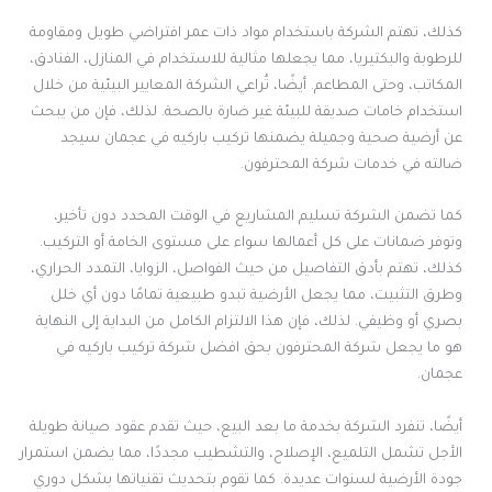
كذلك، تهتم الشركة باستخدام مواد ذات عمر افتراضي طويل ومقاومة
للرطوبة والبكتيريا، مما يجعلها مثالية للاستخدام في المنازل، الفنادق،
المكاتب، وحتى المطاعم. أيضًا، تُراعي الشركة المعايير البيئية من خلال
استخدام خامات صديقة للبيئة غير ضارة بالصحة. لذلك، فإن من يبحث
عن أرضية صحية وجميلة يضمنها تركيب باركيه في عجمان سيجد
ضالته في خدمات شركة المحترفون.
كما تضمن الشركة تسليم المشاريع في الوقت المحدد دون تأخير،
وتوفر ضمانات على كل أعمالها سواء على مستوى الخامة أو التركيب.
كذلك، تهتم بأدق التفاصيل من حيث الفواصل، الزوايا، التمدد الحراري،
وطرق التثبيت، مما يجعل الأرضية تبدو طبيعية تمامًا دون أي خلل
بصري أو وظيفي. لذلك، فإن هذا الالتزام الكامل من البداية إلى النهاية
هو ما يجعل شركة المحترفون بحق افضل شركة تركيب باركيه في
عجمان.
أيضًا، تنفرد الشركة بخدمة ما بعد البيع، حيث تقدم عقود صيانة طويلة
الأجل تشمل التلميع، الإصلاح، والتشطيب مجددًا، مما يضمن استمرار
جودة الأرضية لسنوات عديدة. كما تقوم بتحديث تقنياتها بشكل دوري