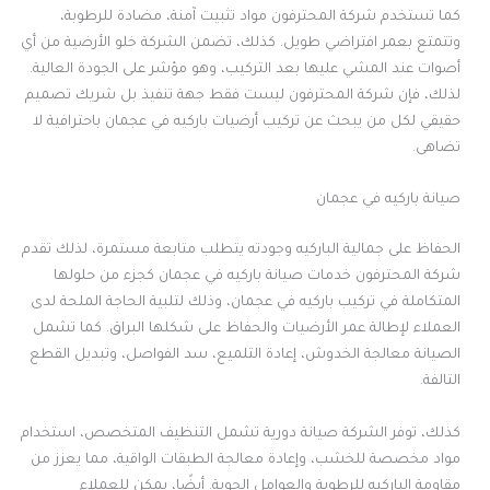
كما تستخدم شركة المحترفون مواد تثبيت آمنة، مضادة للرطوبة،
وتتمتع بعمر افتراضي طويل. كذلك، تضمن الشركة خلو الأرضية من أي
أصوات عند المشي عليها بعد التركيب، وهو مؤشر على الجودة العالية.
لذلك، فإن شركة المحترفون ليست فقط جهة تنفيذ بل شريك تصميم
حقيقي لكل من يبحث عن تركيب أرضيات باركيه في عجمان باحترافية لا
تضاهى.
صيانة باركيه في عجمان
الحفاظ على جمالية الباركيه وجودته يتطلب متابعة مستمرة، لذلك تقدم
شركة المحترفون خدمات صيانة باركيه في عجمان كجزء من حلولها
المتكاملة في تركيب باركيه في عجمان، وذلك لتلبية الحاجة الملحة لدى
العملاء لإطالة عمر الأرضيات والحفاظ على شكلها البراق. كما تشمل
الصيانة معالجة الخدوش، إعادة التلميع، سد الفواصل، وتبديل القطع
التالفة.
كذلك، توفر الشركة صيانة دورية تشمل التنظيف المتخصص، استخدام
مواد مخصصة للخشب، وإعادة معالجة الطبقات الواقية، مما يعزز من
مقاومة الباركيه للرطوبة والعوامل الجوية. أيضًا، يمكن للعملاء