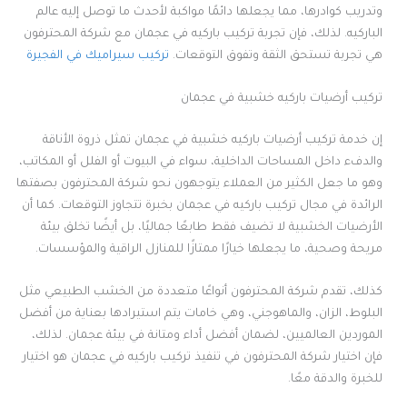
وتدريب كوادرها، مما يجعلها دائمًا مواكبة لأحدث ما توصل إليه عالم
الباركيه. لذلك، فإن تجربة تركيب باركيه في عجمان مع شركة المحترفون
هي تجربة تستحق الثقة وتفوق التوقعات.
تركيب سيراميك في الفجيرة
تركيب أرضيات باركيه خشبية في عجمان
إن خدمة تركيب أرضيات باركيه خشبية في عجمان تمثل ذروة الأناقة
والدفء داخل المساحات الداخلية، سواء في البيوت أو الفلل أو المكاتب،
وهو ما جعل الكثير من العملاء يتوجهون نحو شركة المحترفون بصفتها
الرائدة في مجال تركيب باركيه في عجمان بخبرة تتجاوز التوقعات. كما أن
الأرضيات الخشبية لا تضيف فقط طابعًا جماليًا، بل أيضًا تخلق بيئة
مريحة وصحية، ما يجعلها خيارًا ممتازًا للمنازل الراقية والمؤسسات.
كذلك، تقدم شركة المحترفون أنواعًا متعددة من الخشب الطبيعي مثل
البلوط، الزان، والماهوجني، وهي خامات يتم استيرادها بعناية من أفضل
الموردين العالميين، لضمان أفضل أداء ومتانة في بيئة عجمان. لذلك،
فإن اختيار شركة المحترفون في تنفيذ تركيب باركيه في عجمان هو اختيار
للخبرة والدقة معًا.