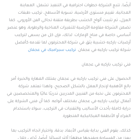
أيضًا، تتبع الشركة خطوات احترافية في التنفيذ تشمل: المعاينة
المجانية، تقييم مستوى الأرضية، تسوية الأسطح، تركيب طبقات
العزل، ثم تثبيت ألواح الخشب بطريقة متقنة تحاكي الفن الأوروبي. كما
تضمن الشركة مقاومة الأرضية للتغيرات المناخية والرطوبة، وهو عنصر
أساسي خاصة في مناخ الإمارات. لذلك، فإن كل من يسعى لتركيب
أرضيات باركيه خشبية يثق في شركة المحترفون لما تقدمه كأفضل
شركة تركيب باركيه في عجمان.
تركيب سيراميك في عجمان
فني تركيب باركيه في عجمان
الحصول على فني تركيب باركيه في عجمان يمتلك المهارة والخبرة أمر
بالغ الأهمية لإنجاز العمل بالشكل الصحيح، ولهذا تعتمد شركة
المحترفون على نخبة من الفنيين المدربين تدريبًا عاليًا والمتخصصين في
أعمال تركيب باركيه في عجمان بمختلف أنواعه. كما أن فنيي الشركة على
دراية كاملة بأحدث الأساليب والتقنيات في التركيب، سواء باستخدام
الغراء أو الأنظمة الميكانيكية المتطورة.
كذلك، يقوم الفني بداية بقياس الأبعاد بدقة، واختيار اتجاه التركيب بما
يعزز من المساحة ويمنحها مظهرًا أكثر اتساعًا. أيضًا، يُراعى خلال