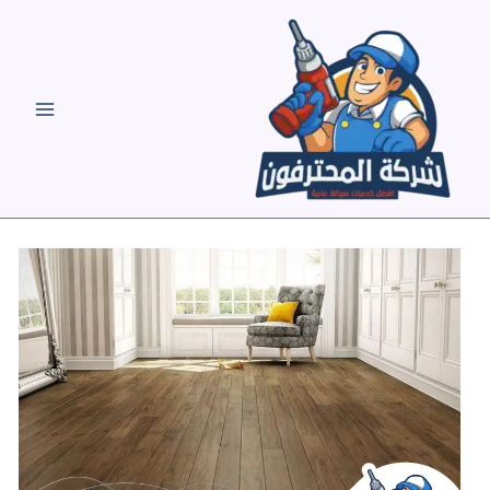
خطي
لى
لمحتوى