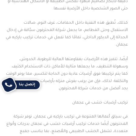
دقيقة لابتكار تصاميم مبهرة تعكس الطبيعة أو الأشكال الهندسية أو
حتى الصور الشخصية داخل الأرضية نفسها.
كذلك، تُطبق هذه التقنية داخل الحمامات، غرف النوم، صالات
الاستقبال وحتى المطاعم، ما يجعل شركة المحترفون سبّاقة في إدخال
الحداثة إلى الديكور الداخلي، تمامًا كما تفعل في خدمات تركيب باركيه في
عجمان.
أيضًا، تتميز هذه الأرضيات بمقاومتها العالية للرطوبة، الخدوش،
وسهولة التنظيف، ما يجعلها مثالية للأماكن ذات الاستخدام الكثيف.
كما يتم تركيبها فوق أرضيات عادية دون الحاجة لتكسير، مما يوفر الوقت
والتكلفة. لذلك، فإن من يرغب بفرش منزله بأرضيات مبهرة وعصرية لا
إتصل بنا
يجد أفضل من خدمات شركة المحترفون.
تركيب أرضيات خشب في عجمان
في سياق أعمالها المتنوعة في تركيب باركيه في عجمان، توفر شركة
المحترفون أيضًا خدمات تركيب أرضيات خشب في عجمان بدرجات وأنواع
متعددة، تشمل الخشب الطبيعي والمُصنع، بما يناسب جميع