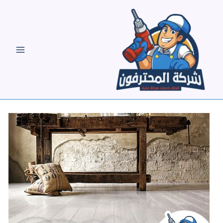
خطي
لى
لمحتوى