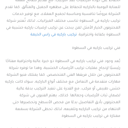
الحفاظ على جودة الأرضيات بعد التركيب، مع تقديم نصائح مهمة
للعناية اليومية بالباركيه للحفاظ على مظهره الجميل والمتألق. كما تقدم
الشركة عروضًا تنافسية ومناسبة لجميع العملاء، مع توفير خدمات
تركيب باركيه في السطوة تناسب مختلف الميزانيات، لذلك تُعتبر شركة
المحترفون الخيار الأمثل لمن يبحث عن تركيب ارضيات باركيه خشبية في
السطوة بكفاءة واحترافية.
تركيب باركيه في راس الخيمة
فني تركيب باركيه في السطوة
يُعد وجود فني تركيب باركيه في السطوة ذو خبرة عالية واحترافية مفتاحًا
رئيسيًا لإنجاح عمليات تركيب الأرضيات الخشبية، وهذا ما توفره شركة
المحترفون من خلال فريقها الفني المتخصص. كما يمتلك فنيو الشركة
مهارات متقدمة في التعامل مع مختلف أنواع الباركيه، سواء كانت باركيه
خشبي طبيعي أو مركب، مع القدرة على تنفيذ التركيب بدقة عالية
لضمان ثبات الأرضيات وجمالها. كذلك، يهتم الفنيون في شركة
المحترفون بأدق التفاصيل بدءًا من فحص الأسطح وتحضيرها حتى
الانتهاء من تركيب الباركيه وتلميعه، لذلك تحظى الشركة بسمعة
ممتازة في تركيب باركيه في السطوة.