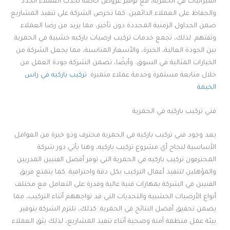
الميزانيات في الحمرية، مع توفير عروض خاصة لجذب العملاء الجدد
والحفاظ على العملاء الدائمين. كما تحرص الشركة على تنفيذ المشاريع
ضمن الجداول الزمنية المحددة دون تأخير، مما يزيد من رضا العملاء
وثقتهم. لذلك، تجمع خدمات تركيب ارضيات باركيه خشبية في الحمرية
بين الجودة العالية، الخبرة، والأسعار المناسبة، مما يجعل الشركة من
الخيارات المثالية في السوق. وأيضًا، تضمن الشركة جودة العمل من
خلال متابعة مستمرة وخدمة عملاء متميزة.
تركيب باركيه في راس
الخيمة
فني تركيب باركيه في الحمرية
يعد وجود فني تركيب باركيه في الحمرية محترف وذو خبرة من العوامل
الأساسية لنجاح أي مشروع تركيب باركيه، وهنا يأتي دور شركة
المحترفون تركيب باركيه في الحمرية التي توفر أفضل الفنيين المدربين
والمؤهلين لتنفيذ أعمال التركيب بكل دقة واحترافية. كما يتمتع فريق
الفنيين في الشركة بمهارات فنية عالية وقدرة على التعامل مع مختلف
أنواع الأرضيات الخشبية والتحديات التي قد تواجههم أثناء التركيب، مما
يضمن تحقيق أفضل النتائج في الحمرية. كذلك، تلتزم الشركة بتوفير
بيئة عمل منظمة آمنة وصحية أثناء تنفيذ المشاريع، لذلك يثق العملاء