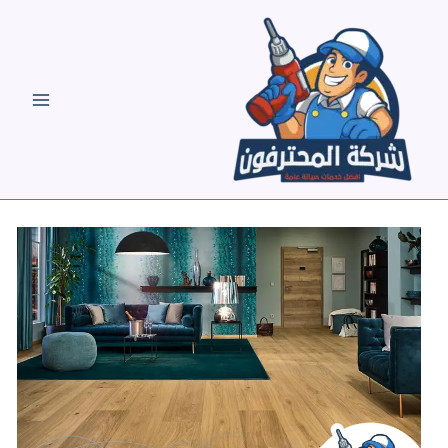
خطي
لى
لمحتوى