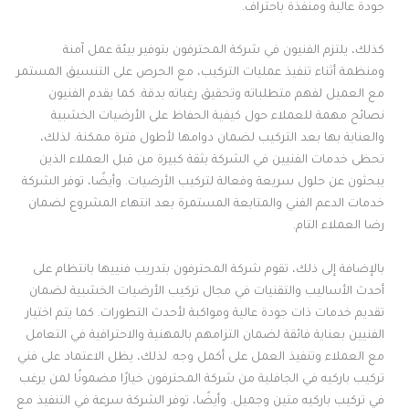
جودة عالية ومنفذة باحتراف.
كذلك، يلتزم الفنيون في شركة المحترفون بتوفير بيئة عمل آمنة
ومنظمة أثناء تنفيذ عمليات التركيب، مع الحرص على التنسيق المستمر
مع العميل لفهم متطلباته وتحقيق رغباته بدقة. كما يقدم الفنيون
نصائح مهمة للعملاء حول كيفية الحفاظ على الأرضيات الخشبية
والعناية بها بعد التركيب لضمان دوامها لأطول فترة ممكنة. لذلك،
تحظى خدمات الفنيين في الشركة بثقة كبيرة من قبل العملاء الذين
يبحثون عن حلول سريعة وفعالة لتركيب الأرضيات. وأيضًا، توفر الشركة
خدمات الدعم الفني والمتابعة المستمرة بعد انتهاء المشروع لضمان
رضا العملاء التام.
بالإضافة إلى ذلك، تقوم شركة المحترفون بتدريب فنييها بانتظام على
أحدث الأساليب والتقنيات في مجال تركيب الأرضيات الخشبية لضمان
تقديم خدمات ذات جودة عالية ومواكبة لأحدث التطورات. كما يتم اختيار
الفنيين بعناية فائقة لضمان التزامهم بالمهنية والاحترافية في التعامل
مع العملاء وتنفيذ العمل على أكمل وجه. لذلك، يظل الاعتماد على فني
تركيب باركيه في الجافلية من شركة المحترفون خيارًا مضمونًا لمن يرغب
في تركيب باركيه متين وجميل. وأيضًا، توفر الشركة سرعة في التنفيذ مع