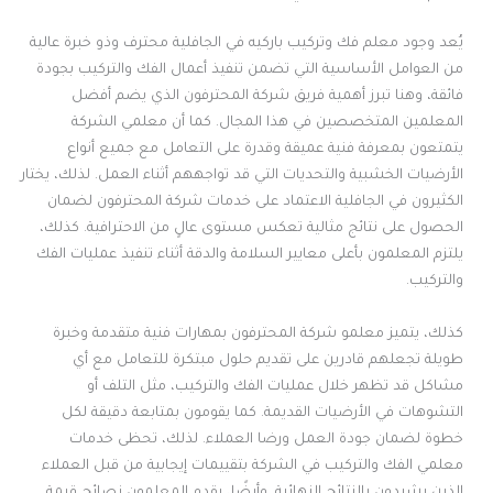
يُعد وجود معلم فك وتركيب باركيه في الجافلية محترف وذو خبرة عالية
من العوامل الأساسية التي تضمن تنفيذ أعمال الفك والتركيب بجودة
فائقة، وهنا تبرز أهمية فريق شركة المحترفون الذي يضم أفضل
المعلمين المتخصصين في هذا المجال. كما أن معلمي الشركة
يتمتعون بمعرفة فنية عميقة وقدرة على التعامل مع جميع أنواع
الأرضيات الخشبية والتحديات التي قد تواجههم أثناء العمل. لذلك، يختار
الكثيرون في الجافلية الاعتماد على خدمات شركة المحترفون لضمان
الحصول على نتائج مثالية تعكس مستوى عالٍ من الاحترافية. كذلك،
يلتزم المعلمون بأعلى معايير السلامة والدقة أثناء تنفيذ عمليات الفك
والتركيب.
كذلك، يتميز معلمو شركة المحترفون بمهارات فنية متقدمة وخبرة
طويلة تجعلهم قادرين على تقديم حلول مبتكرة للتعامل مع أي
مشاكل قد تظهر خلال عمليات الفك والتركيب، مثل التلف أو
التشوهات في الأرضيات القديمة. كما يقومون بمتابعة دقيقة لكل
خطوة لضمان جودة العمل ورضا العملاء. لذلك، تحظى خدمات
معلمي الفك والتركيب في الشركة بتقييمات إيجابية من قبل العملاء
الذين يشيدون بالنتائج النهائية. وأيضًا، يقدم المعلمون نصائح قيمة