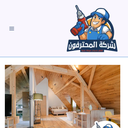
خطي
لى
لمحتوى