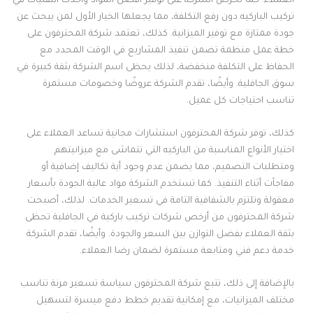
العملاء. كما تحرص الشركة على توفير أفضل المواد وأحدث التقنيات في
تركيب الباركيه دون رفع التكلفة، مما يجعلها الخيار الأول لمن يبحث عن
جودة ممتازة مع توفير الميزانية. كذلك، تعتمد شركة المحترفون على
خطة عمل منظمة تضمن تنفيذ المشاريع في الوقت المحدد مع
الحفاظ على التكلفة منخفضة، لذلك يحظى اسم الشركة بثقة كبيرة في
سوق الجافلية. وأيضًا، تقدم الشركة عروضًا وخصومات مستمرة
تناسب احتياجات كل عميل.
كذلك، توفر شركة المحترفون استشارات مجانية تساعد العملاء على
اختيار الأنواع المناسبة من الباركيه التي تتماشى مع ميزانيتهم
ومتطلبات التصميم، مما يضمن عدم وجود أية تكاليف إضافية أو
مفاجآت أثناء التنفيذ. كما تستخدم الشركة مواد عالية الجودة بأسعار
معقولة وتلتزم بالشفافية التامة في تسعير الخدمات. لذلك، أصبحت
شركة المحترفون من أرخص شركات تركيب باركية في الجافلية تحظى
بثقة العملاء بفضل التوازن بين السعر والجودة. وأيضًا، تقدم الشركة
خدمة دعم فني ومتابعة مستمرة لضمان رضا العملاء.
بالإضافة إلى ذلك، تتبع شركة المحترفون سياسة تسعير مرنة تناسب
مختلف الميزانيات، مع إمكانية تقديم خطط دفع ميسرة لتسهيل