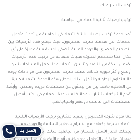
تركيب السيراميك.
تركيب ارضيات ثلاثية الابعاد في الجافلية
تُعد خدمة تركيب ارضيات ثلاثية الأبعاد في الجافلية من أحدث وأجمل
الخدمات التي تقدمها شركة المحترفون، حيث تجمع هذه الأرضيات بين
التصميم العصري والجودة العالية لتضفي لمسة فنية مميزة على أي
مكان. كما تستخدم الشركة تقنيات متقدمة في تركيب هذه الأرضيات
لضمان الدقة في التنفيذ وتناسق الأبعاد، مما يجعل المساحات تبدو
أوسع وأكثر حيوية. كذلك، تعتمد شركة المحترفون على مواد ذات جودة
عالية تقاوم الرطوبة والتآكل، لذلك تحظى هذه الخدمة بشعبية كبيرة
في الجافلية خاصة بين من يبحثون عن تصميمات فريدة ومبتكرة. وأيضًا،
تقدم الشركة استشارات مجانية لمساعدة العملاء في اختيار أفضل
التصميمات التي تناسب ذوقهم واحتياجاتهم.
كما تقوم شركة المحترفون بتنفيذ مشاريع تركيب الأرضيات الثلاثية
الأبعاد بسرعة وكفاءة مع الالتزام بمعايير السلامة والجودة، مما
إتصل بنا
يجعلها الخيار الأمثل للسكان في الجافلية. كذلك، يمتلك فريق العمل
مهارات عالية في التعامل مع مختلف أنواع الأرضيات، مما يضمن تركيبًا