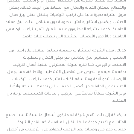
التنفيذ. كما تعتمد الشركة على استخدام أفضل أنواع الخشب الطبيعي
والمعالج لضمان المتانة والجمال مع الحفاظ على البيئة. كذلك، يعمل
فريق الشركة بخبرة عالية على تركيب الأرضيات بشكل متقن يبرز جمال
الخشب ويضمن استقراره لفترات طويلة دون مشاكل. لذلك، يثق عملاء
الجافلية بخدمات شركة المحترفون عندما يتعلق الأمر بـ تركيب باركيه في
الجافلية وبالأخص الأرضيات الخشبية التي تتطلب عناية خاصة.
كذلك، تقدم الشركة استشارات مفصلة تساعد العملاء على اختيار نوع
الخشب والتصميم الذي يتماشى مع ديكور المكان ومتطلبات
الاستخدام اليومي. كما تلتزم شركة المحترفون بتنفيذ أعمال التركيب
بدقة متناهية مع الحرص على تفاصيل التشطيب والنظافة، مما يجعل
الأرضيات تبدو أنيقة ومتناسقة. لذلك، تعتبر خدمات تركيب الأرضيات
الخشبية في الجافلية من أفضل الخدمات التي تقدمها الشركة. وأيضًا،
توفر الشركة ضمانًا شاملاً على التركيب والخامات المستخدمة لراحة بال
العملاء.
بالإضافة إلى ذلك، تقدم شركة المحترفون أسعارًا مناسبة تناسب جميع
الفئات مع تقديم جودة عالية لا تقبل المنافسة. كما تقدم الشركة
خدمات دعم فني وصيانة بعد التركيب للحفاظ على الأرضيات في أفضل