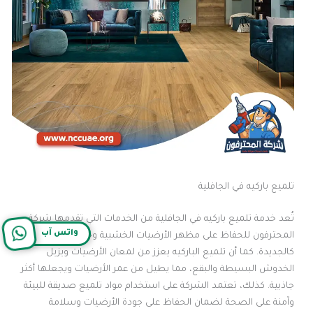
تلميع باركيه في الجافلية
تُعد خدمة تلميع باركيه في الجافلية من الخدمات التي تقدمها شركة
واتس آب
المحترفون للحفاظ على مظهر الأرضيات الخشبية وجعلها تبدو
كالجديدة. كما أن تلميع الباركيه يعزز من لمعان الأرضيات ويزيل
الخدوش البسيطة والبقع، مما يطيل من عمر الأرضيات ويجعلها أكثر
جاذبية. كذلك، تعتمد الشركة على استخدام مواد تلميع صديقة للبيئة
وآمنة على الصحة لضمان الحفاظ على جودة الأرضيات وسلامة