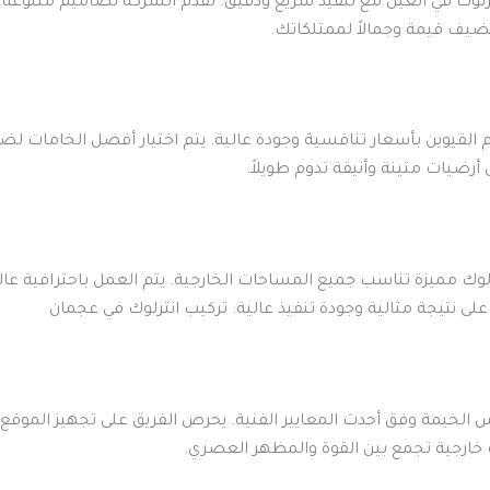
نترلوك في العين مع تنفيذ سريع ودقيق. تقدم الشركة تصاميم متنوعة
يف قيمة وجمالاً لممتلكاتك.
 القيوين بأسعار تنافسية وجودة عالية. يتم اختيار أفضل الخامات لضم
ضيات متينة وأنيقة تدوم طويلاً.
رلوك مميزة تناسب جميع المساحات الخارجية. يتم العمل باحترافية عال
على نتيجة مثالية وجودة تنفيذ عالية. تركيب انترلوك في عجمان
س الخيمة وفق أحدث المعايير الفنية. يحرص الفريق على تجهيز الموق
 خارجية تجمع بين القوة والمظهر العصري.