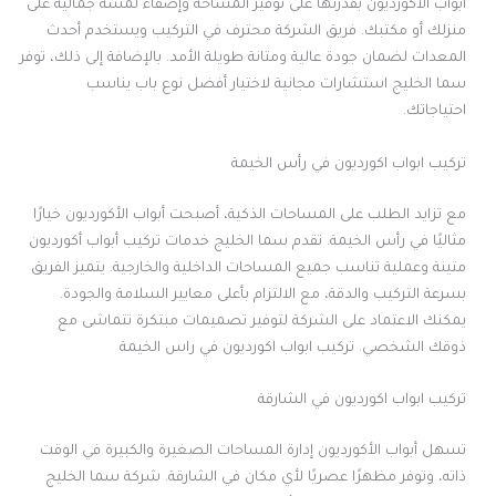
أبواب الأكورديون بقدرتها على توفير المساحة وإضفاء لمسة جمالية على
منزلك أو مكتبك. فريق الشركة محترف في التركيب ويستخدم أحدث
المعدات لضمان جودة عالية ومتانة طويلة الأمد. بالإضافة إلى ذلك، توفر
سما الخليج استشارات مجانية لاختيار أفضل نوع باب يناسب
احتياجاتك.
تركيب ابواب اكورديون في رأس الخيمة
مع تزايد الطلب على المساحات الذكية، أصبحت أبواب الأكورديون خيارًا
مثاليًا في رأس الخيمة. تقدم سما الخليج خدمات تركيب أبواب أكورديون
متينة وعملية تناسب جميع المساحات الداخلية والخارجية. يتميز الفريق
بسرعة التركيب والدقة، مع الالتزام بأعلى معايير السلامة والجودة.
يمكنك الاعتماد على الشركة لتوفير تصميمات مبتكرة تتماشى مع
ذوقك الشخصي. تركيب ابواب اكورديون في راس الخيمة
تركيب ابواب اكورديون في الشارقة
تسهل أبواب الأكورديون إدارة المساحات الصغيرة والكبيرة في الوقت
ذاته، وتوفر مظهرًا عصريًا لأي مكان في الشارقة. شركة سما الخليج