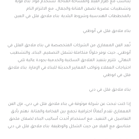
يتناسب مع طراز الفيلا والمساحة المتاحة. نستخدم مواد بناء قوية
وتشطيبات عصرية تضمن المتانة والجمال، مع الالتزام التام
بالمخططات الهندسية وشروط البلدية. بناء ملاحق فلل في العين
بناء ملاحق فلل في أبوظبي
تُعد الفن المعماري من الشركات المتخصصة في بناء ملاحق الفلل في
أبوظبي، حيث نوفر حلولًا متكاملة تشمل التصميم، البناء، والتشطيب
النهائي. نلتزم بتنفيذ الملاحق السكنية والخدمية بجودة عالية تلبي
احتياجات العملاء وتواكب المعايير الحديثة للبناء في الإمارة. بناء ملاحق
فلل في ابوظبي
بناء ملاحق فلل في دبي
إذا كنت تبحث عن شركة موثوقة في بناء ملاحق فلل في دبي، فإن الفن
المعماري تقدم أعمالًا احترافية تجمع بين الفخامة والمتانة. نهتم بأدق
التفاصيل في التنفيذ، مع استخدام أحدث أساليب البناء لضمان ملحق
متناسق مع الفيلا من حيث الشكل والوظيفة. بناء ملاحق فلل في دبي